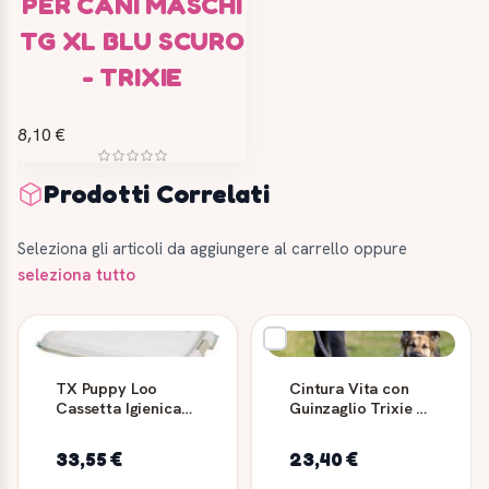
PER CANI MASCHI
TG XL BLU SCURO
- TRIXIE
8,10 €
Prodotti Correlati
Seleziona gli articoli da aggiungere al carrello oppure
seleziona tutto
TX Puppy Loo
Cintura Vita con
Cassetta Igienica
Guinzaglio Trixie -
per Cuccioli 65x55
75-120 cm Nero
cm - TRIXIE
33,55 €
23,40 €