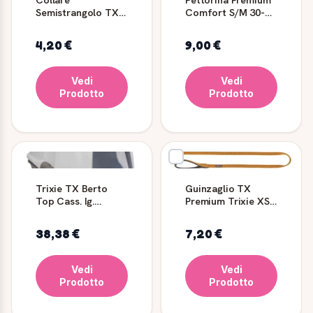
Semistrangolo TX
Comfort S/M 30-
di TRIXIE - S/M 35-
50cm Rossa -
41 cm
TRIXIE
4,20 €
9,00 €
Vedi
Vedi
Prodotto
Prodotto
Trixie TX Berto
Guinzaglio TX
Top Cass. Ig.
Premium Trixie XS
39x42x59 Tortora
1.20m/10mm Curry
38,38 €
7,20 €
Vedi
Vedi
Prodotto
Prodotto