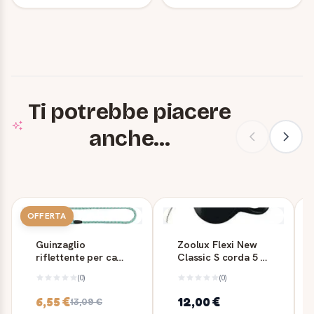
Ti potrebbe piacere
anche...
OFFERTA
Guinzaglio
Zoolux Flexi New
riflettente per cani
Classic S corda 5 m
Trixie Reflect
- nero
(0)
(0)
Treccia
6,55 €
12,00 €
13,09 €