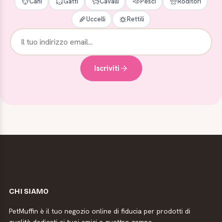
Cani
Gatti
Cavalli
Pesci
Roditori
Uccelli
Rettili
Iscriviti
CHI SIAMO
PetMuffin è il tuo negozio online di fiducia per prodotti di