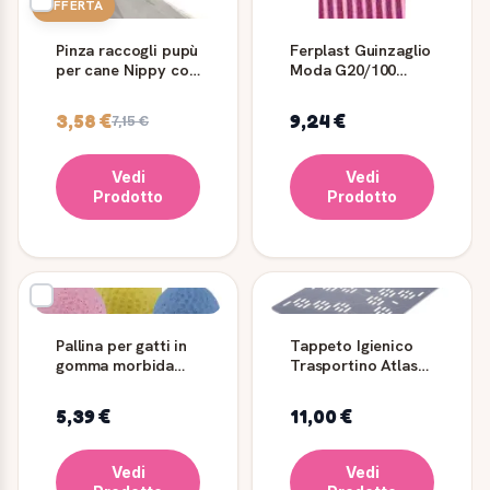
OFFERTA
Pinza raccogli pupù
Ferplast Guinzaglio
per cane Nippy con
Moda G20/100
24 sacchetti
Colore Rosa - Per
Ferplast
Cani
3,58 €
9,24 €
7,15 €
Vedi
Vedi
Prodotto
Prodotto
Pallina per gatti in
Tappeto Igienico
gomma morbida
Trasportino Atlas
Ferplast 4 cm
Car 80 / 100 / Maxi
e Vision Medium /
5,39 €
11,00 €
Large / Maxi -
Ferplast
Vedi
Vedi