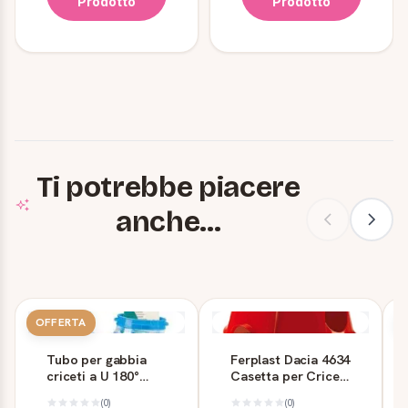
Prodotto
Prodotto
Ti potrebbe piacere
anche...
OFFERTA
Tubo per gabbia
Ferplast Dacia 4634
criceti a U 180°
Casetta per Criceti
Ferplast FPI 4806
in Plastica
(0)
(0)