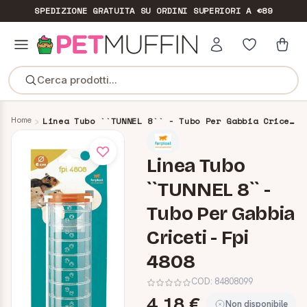
SPEDIZIONE GRATUITA
SU ORDINI SUPERIORI A €89
Cerca prodotti...
Home
Linea Tubo ``TUNNEL 8`` - Tubo Per Gabbia Criceti - Fpi 4808
Linea Tubo
``TUNNEL 8`` -
Tubo Per Gabbia
Criceti - Fpi
4808
COD:
84808099
4,18 €
Non disponibile