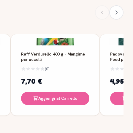
Raff Verdurello 400 g - Mangime
Padovan Gr
per uccelli
Feed per Uc
(0)
7,70 €
4,95 €
Aggiungi al Carrello
Ag