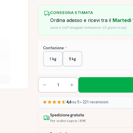
CONSEGNA STIMATA
Ordina adesso e ricevi tra il
Martedì 
Isole e CAP disagiati richiedono 1/2 giorni in più
Confezione:
1 kg
5 kg
4,6
su 5 • 221 recensioni
Spedizione gratuita
Per ordini sopra i 89€