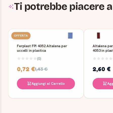
Ti potrebbe piacere a
OFFERTA
Ferplast FPI 4052 Altalena per
Altalena per
uccelli in plastica
4053 in plas
(0)
0,72 €
2,60 €
1,43 €
Aggiungi al Carrello
Agg