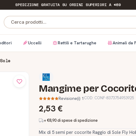
SPEDIZIONE GRATUITA
SU ORDINI SUPERIORI A €89
Cerca prodotti...
ditori
Uccelli
Rettili e Tartarughe
Animali da 
 Sole
Mangime per Cocorite
COD:
CONF-8373754953925
Revisione(i) 1
2,53 €
+ €8,90 di spese di spedizione
Mix di 5 semi per cocorite Raggio di Sole Fly Hob