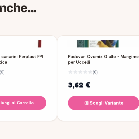
nche...
 canarini Ferplast FPI
Padovan Ovomix Giallo - Mangime
tica
per Uccelli
(0)
(0)
3,62 €
iungi al Carrello
Scegli Variante