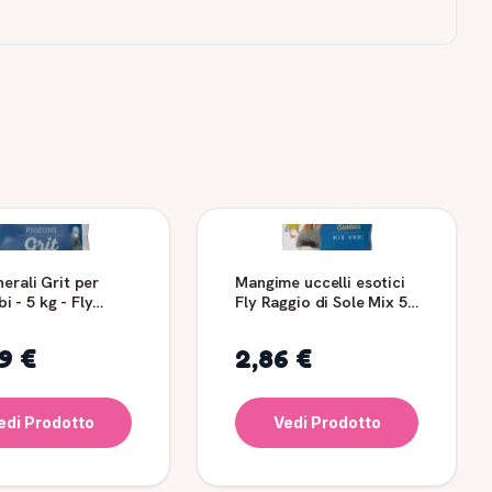
nerali Grit per
Mangime uccelli esotici
 - 5 kg - Fly
Fly Raggio di Sole Mix 5
 di Sole
Semi
9 €
2,86 €
edi Prodotto
Vedi Prodotto