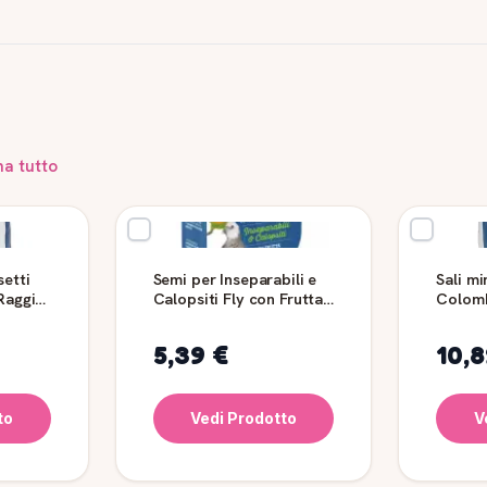
na tutto
setti
Semi per Inseparabili e
Sali mi
 Raggio
Calopsiti Fly con Frutta
Colombi
1 kg Raggio di Sole
Raggio
5,39 €
10,8
to
Vedi Prodotto
V