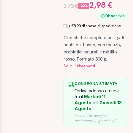
2,98 €
3,73 €
-20%
Disponibile
+ €8,90 di spese di spedizione
Crocchette complete per gatti
adulti da 1 anno, con manzo,
prebiotici naturali e mirtillo
rosso. Formato 300 g.
Solo
1
rimanenti
CONSEGNA STIMATA
Ordina adesso e ricevi
tra il
Martedì 11
Agosto
e il
Giovedì 13
Agosto
Isole e CAP disagiati
richiedono 1/2 giorni in più