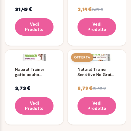
bianche fresche 3
Anatra 300 g
kg
31,49 €
3,14 €
3,39 €
Vedi
Vedi
Prodotto
Prodotto
OFFERTA
Natural Trainer
Natural Trainer
gatto adulto
Sensitive No Grain
sterilizzato carni
Small & Toy Trota e
bianche
Patate
3,73 €
8,79 €
18,49 €
Vedi
Vedi
Prodotto
Prodotto