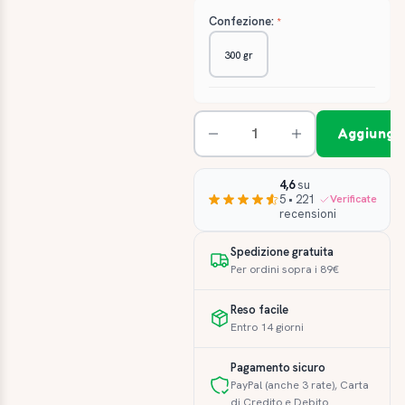
Confezione:
300 gr
Aggiungi 
4,6
su
5 • 221
Verificate
recensioni
Spedizione gratuita
Per ordini sopra i 89€
Reso facile
Entro 14 giorni
Pagamento sicuro
PayPal (anche 3 rate), Carta
di Credito e Debito