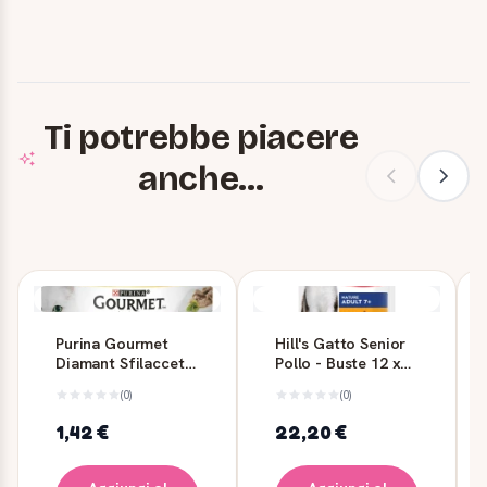
Ti potrebbe piacere
anche...
Purina Gourmet
Hill's Gatto Senior
Diamant Sfilaccetti
Pollo - Buste 12 x
di Pollo 85 g
85 g
(0)
(0)
1,42 €
22,20 €