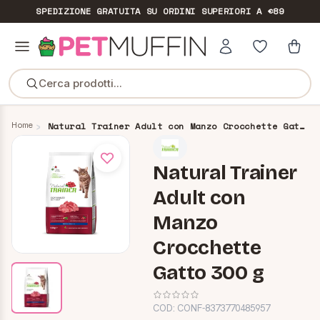
SPEDIZIONE GRATUITA
SU ORDINI SUPERIORI A €89
Cerca prodotti...
Home
Natural Trainer Adult con Manzo Crocchette Gatto 300 g
Natural Trainer
Adult con
Manzo
Crocchette
Gatto 300 g
COD:
CONF-8373770485957