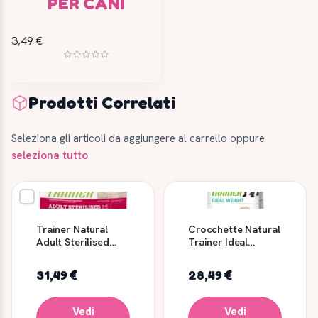
PER CANI
3,49 €
Prodotti Correlati
Seleziona gli articoli da aggiungere al carrello oppure
seleziona tutto
Trainer Natural
Crocchette Natural
Adult Sterilised
Trainer Ideal
Salmone Gatto 3 kg
Weight Small Toy
Carni Bianche 2 kg
31,49 €
28,49 €
Vedi
Vedi