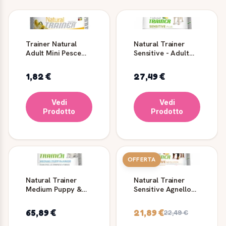
Trainer Natural
Natural Trainer
Adult Mini Pesce
Sensitive - Adult
Umido - 150 gr
Medium - Maxi -
Cavallo e Riso
1,82 €
27,49 €
Vedi
Vedi
Prodotto
Prodotto
OFFERTA
Natural Trainer
Natural Trainer
Medium Puppy &
Sensitive Agnello
Junior
Adult Medium/Maxi
65,89 €
21,89 €
22,49 €