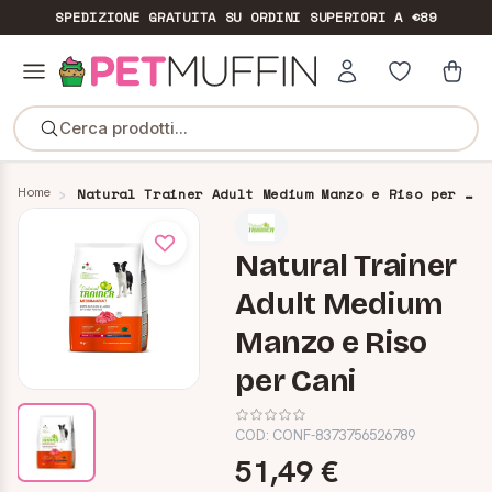
SPEDIZIONE GRATUITA
SU ORDINI SUPERIORI A €89
Cerca prodotti...
Home
Natural Trainer Adult Medium Manzo e Riso per Cani
Natural Trainer
Adult Medium
Manzo e Riso
per Cani
COD:
CONF-8373756526789
51,49 €