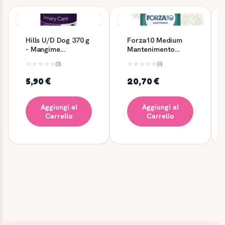
Hills U/D Dog 370 g
Forza10 Medium
- Mangime
Mantenimento
dietetico per cani
Cervo/Patate 2 kg
(0)
(0)
5,90 €
20,70 €
Aggiungi al
Aggiungi al
Carrello
Carrello