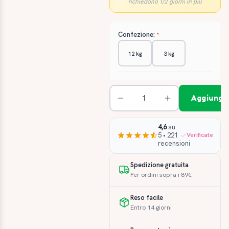
richiedono 1/2 giorni in più
Confezione:
12 kg
3 kg
Aggiungi 
4,6
su
5 • 221
Verificate
recensioni
Spedizione gratuita
Per ordini sopra i 89€
Reso facile
Entro 14 giorni