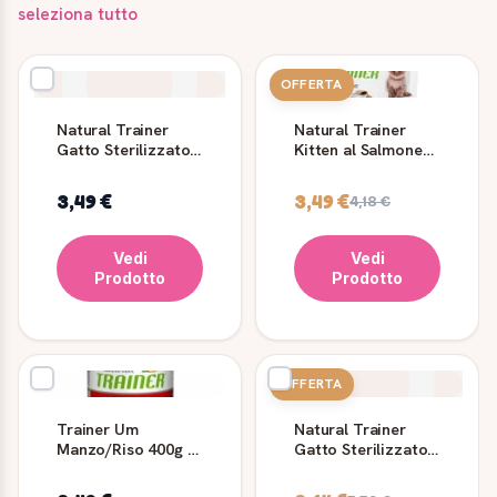
seleziona tutto
OFFERTA
Natural Trainer
Natural Trainer
Gatto Sterilizzato
Kitten al Salmone
Trota 300 g
per Gattini
3,49 €
3,49 €
4,18 €
Vedi
Vedi
Prodotto
Prodotto
OFFERTA
Trainer Um
Natural Trainer
Manzo/Riso 400g -
Gatto Sterilizzato
Alimentazione
Anatra 300 g
Umida per Cani