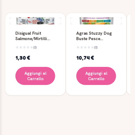
Disigual Fruit
Agras Stuzzy Dog
Salmone/Mirtilli
Buste Pesce
150g - Disigual
Oceano in Jelly 24
(0)
(0)
x 100 g
1,30 €
10,74 €
Aggiungi al
Aggiungi al
Carrello
Carrello