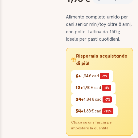
Alimento completo umido per
cani senior mini/toy oltre 8 anni,
con pollo. Lattina da 150 g
ideale per pasti quotidiani.
Risparmia acquistando
di più!
6+
1,94 €
cad.
-2%
12+
1,90 €
cad.
-4%
24+
1,84 €
cad.
-7%
54+
1,68 €
cad.
-15%
Clicca su una fascia per
impostare la quantità