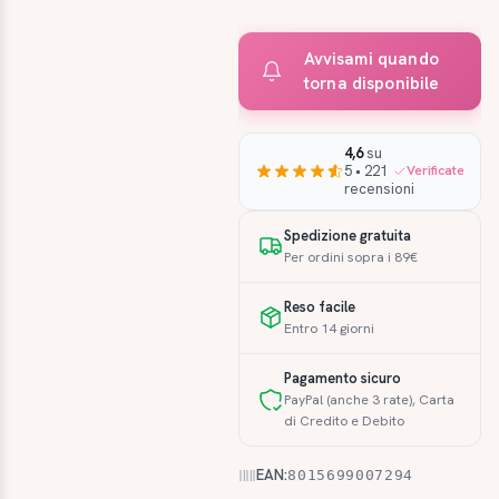
Avvisami quando
torna disponibile
4,6
su
5 • 221
Verificate
recensioni
Spedizione gratuita
Per ordini sopra i 89€
Reso facile
Entro 14 giorni
Pagamento sicuro
PayPal (anche 3 rate), Carta
di Credito e Debito
EAN:
8015699007294