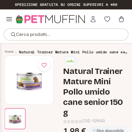
SPEDIZIONE GRATUITA
SU ORDINI SUPERIORI A €89
Cerca prodotti...
Home
Natural Trainer Mature Mini Pollo umido cane senior 150 g
Natural Trainer
Mature Mini
Pollo umido
cane senior 150
g
COD:
925943
1,98 €
Non disponibile