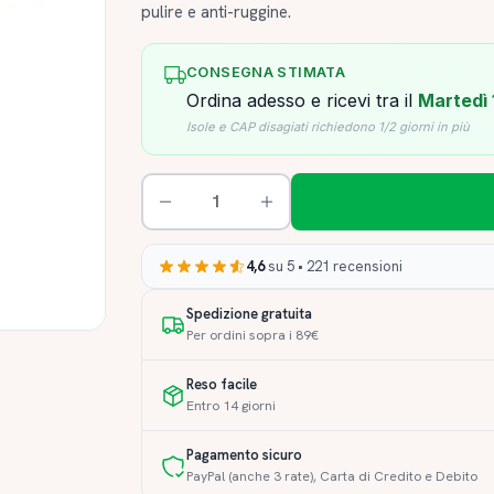
pulire e anti-ruggine.
CONSEGNA STIMATA
Ordina adesso e ricevi tra il
Martedì 
Isole e CAP disagiati richiedono 1/2 giorni in più
4,6
su 5 • 221 recensioni
Spedizione gratuita
Per ordini sopra i 89€
Reso facile
Entro 14 giorni
Pagamento sicuro
PayPal (anche 3 rate), Carta di Credito e Debito