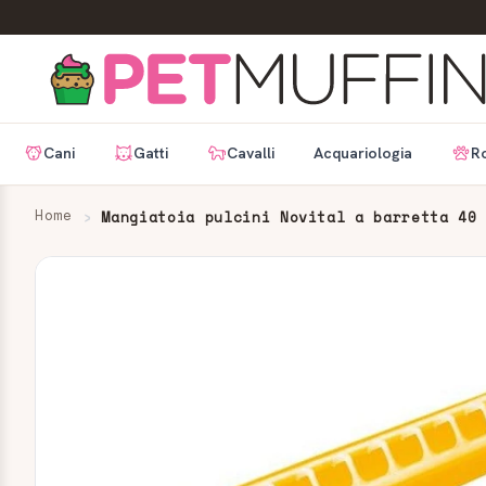
Cani
Gatti
Cavalli
Acquariologia
Ro
Home
Mangiatoia pulcini Novital a barretta 40