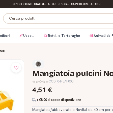
SPEDIZIONE GRATUITA
SU ORDINI SUPERIORI A €89
Cerca prodotti...
ditori
Uccelli
Rettili e Tartarughe
Animali da 
 cm
Mangiatoia pulcini No
COD:
0443AF000
4,51 €
+ €8,90 di spese di spedizione
Mangiatoia/abbeveratoio Novital da 40 cm per pulci