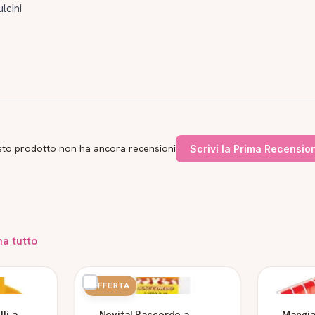
lcini
to prodotto non ha ancora recensioni
Scrivi la Prima Recensio
na tutto
OFFERTA
li a
Novital Raccordo a
Mangia