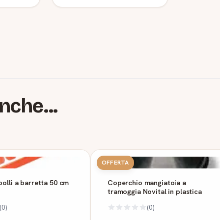
nche...
OFFERTA
olli a barretta 50 cm
Coperchio mangiatoia a
tramoggia Novital in plastica
(0)
(0)