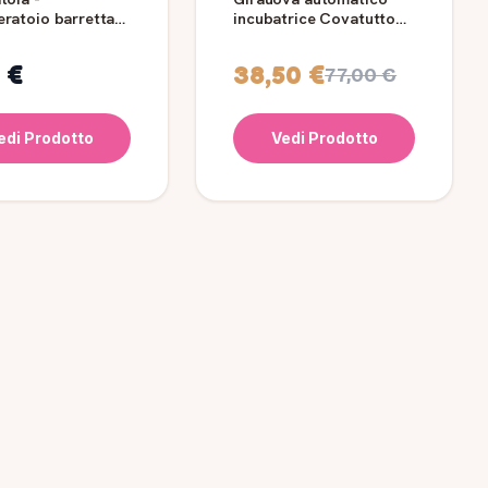
ratoio barretta
incubatrice Covatutto
 Polli - Novital
40-162 Novital
 €
38,50 €
77,00 €
edi Prodotto
Vedi Prodotto