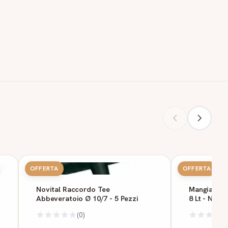
OFFERTA
OFFERTA
Novital Raccordo Tee
Mangiatoia 
Abbeveratoio Ø 10/7 - 5 Pezzi
8 Lt - Novit
(0)