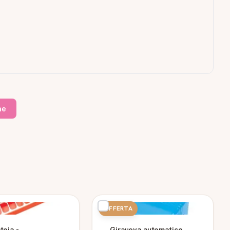
ne
OFFERTA
toia -
Girauova automatico