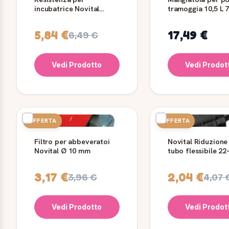
incubatrice Novital
tramoggia 10,5 L 7
Covatutto 24/54 140 W
Novital
5,84 €
17,49 €
6,49 €
Vedi Prodotto
Vedi Prodot
OFFERTA
OFFERTA
Filtro per abbeveratoi
Novital Riduzione
Novital Ø 10 mm
tubo flessibile 22
mm, 2 pezzi
3,17 €
2,04 €
3,96 €
4,07 
Vedi Prodotto
Vedi Prodot