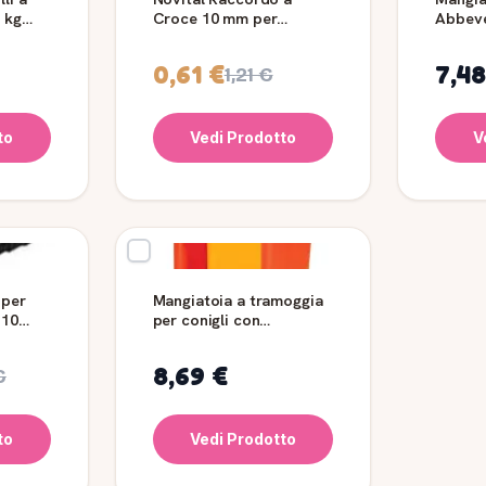
 kg
Croce 10 mm per
Abbeve
Abbeveratoi - 2 pz
75 cm -
0,61 €
7,48
1,21 €
to
Vedi Prodotto
V
 per
Mangiatoia a tramoggia
-10
per conigli con
coperchio Novital
8,69 €
€
to
Vedi Prodotto