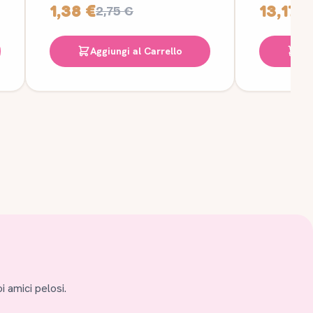
1,38 €
13,17 €
2,75 €
Aggiungi al Carrello
Ag
i amici pelosi.