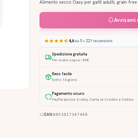
Alimento secco Oasy per gatti adulti, grain free
Avvisami 
4,6
su 5 • 221 recensioni
Spedizione gratuita
Per ordini sopra i 89€
Reso facile
Entro 14 giorni
Pagamento sicuro
PayPal (anche 3 rate), Carta di Credito e Debito
EAN:
8053017347448