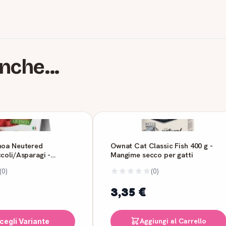
nche...
noa Neutered
Ownat Cat Classic Fish 400 g -
coli/Asparagi -
Mangime secco per gatti
(0)
(0)
3,35 €
Aggiungi al Carrello
cegli Variante