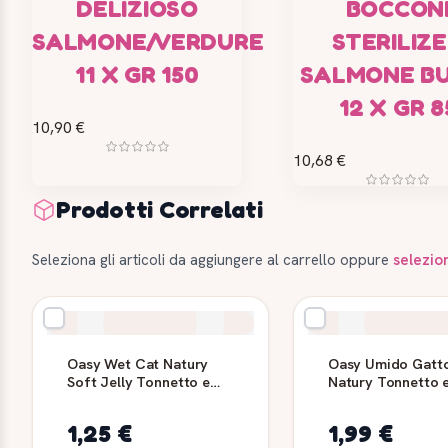
DELIZIOSO
BOCCON
SALMONE/VERDURE
STERILIZ
11 X GR 150
SALMONE B
12 X GR 8
10,90 €
10,68 €
Prodotti Correlati
Seleziona gli articoli da aggiungere al carrello oppure
selezio
Oasy Wet Cat Natury
Oasy Umido Gatt
Soft Jelly Tonnetto e
Natury Tonnetto 
Gamberone 85 g
Oceanico 150g
1,25 €
1,99 €