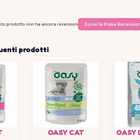
to prodotto non ha ancora recensioni
Scrivi la Prima Recensio
uenti prodotti
T
OASY CAT
OASY