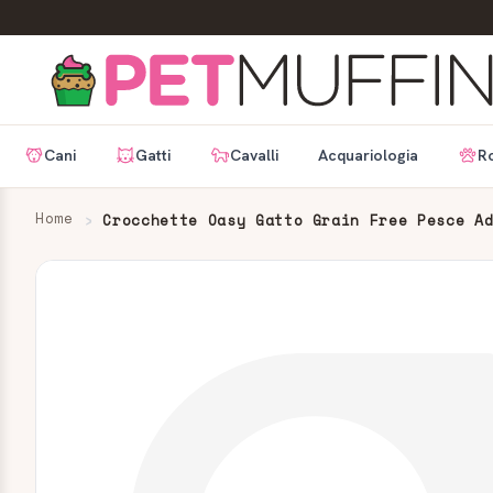
Cani
Gatti
Cavalli
Acquariologia
Ro
Home
Crocchette Oasy Gatto Grain Free Pesce A