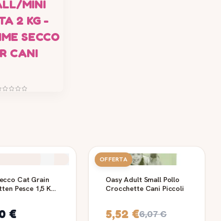
LL/MINI
A 2 KG -
IME SECCO
R CANI
OFFERTA
ecco Cat Grain
Oasy Adult Small Pollo
tten Pesce 1,5 Kg
Crocchette Cani Piccoli
0 €
5,52 €
6,07 €