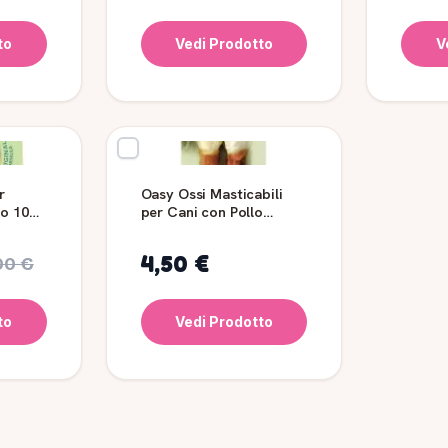
to
Vedi Prodotto
V
r
Oasy Ossi Masticabili
lo 10
per Cani con Pollo
Medium 2 pezzi
4,50 €
90 €
to
Vedi Prodotto