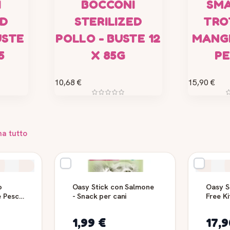
I
BOCCONI
SMA
ED
STERILIZED
TROT
USTE
POLLO - BUSTE 12
MANG
5
X 85G
PE
10,68 €
15,90 €
na tutto
o
Oasy Stick con Salmone
Oasy S
e Pesce
- Snack per cani
Free Ki
(4pz)
1,99 €
17,9