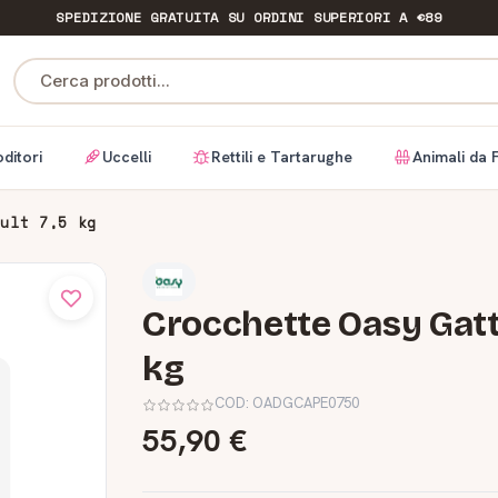
SPEDIZIONE GRATUITA
SU ORDINI SUPERIORI A €89
Cerca prodotti...
ditori
Uccelli
Rettili e Tartarughe
Animali da 
dult 7,5 kg
Crocchette Oasy Gatt
kg
COD:
OADGCAPE0750
55,90 €