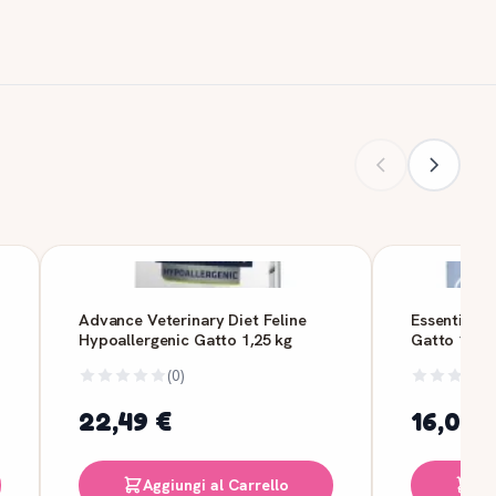
Advance Veterinary Diet Feline
Essentia Se
Hypoallergenic Gatto 1,25 kg
Gatto 1,5 k
(0)
22,49 €
16,09 
Aggiungi al Carrello
Ag