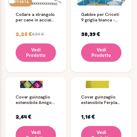
OFFERTA
Collare a strangolo
Gabbie per Criceti
per cane in acciaio
9 griglia bianca -
cromato CS1570
Ferplast
2,25 €
38,39 €
4,50 €
Vedi
Vedi
Prodotto
Prodotto
Cover guinzaglio
Cover guinzaglio
estensibile Amigo
estensibile Ferplast
Decor Ferplast
Amigo Colours
2,64 €
1,16 €
Vedi
Vedi