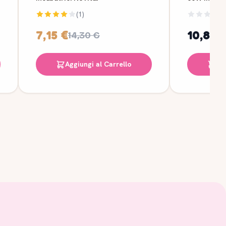
(1)
7,15 €
10,89 
14,30 €
Aggiungi al Carrello
Ag