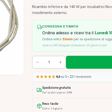
Ricambio inferiore da 140 W per incubatrici No
rivestimento esterno.
CONSEGNA STIMATA
Ordina adesso e ricevi tra il
Lunedì 1
Ordina entro
53min
per la spedizione di oggi
Isole e CAP disagiati richiedono 1/2 giorni in più
4,6
su 5 • 221 recensioni
Spedizione gratuita
Per ordini sopra i 89€
Reso facile
Entro 14 giorni