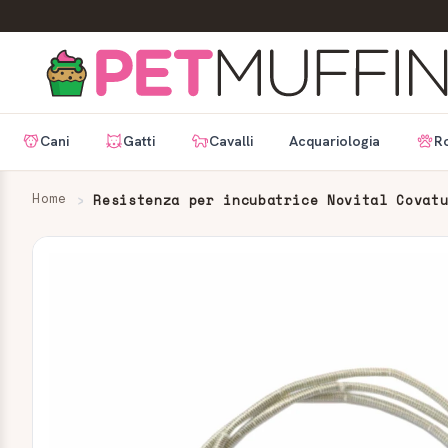
Cani
Gatti
Cavalli
Acquariologia
Ro
Home
Resistenza per incubatrice Novital Covat