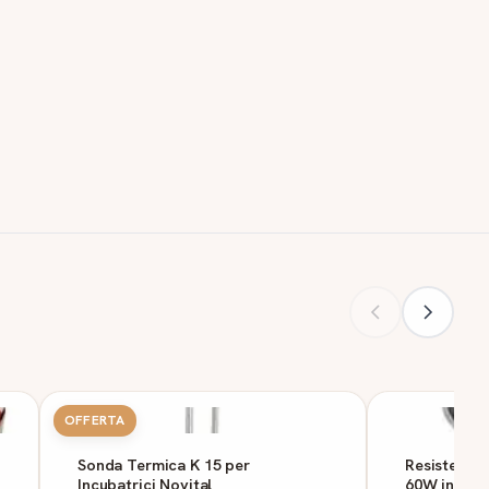
OFFERTA
Sonda Termica K 15 per
Resistenza
Incubatrici Novital
60W in sili