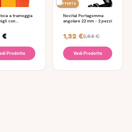
OFFERTA
toia a tramoggia
Novital Portagomma
igli con
angolare 22 mm - 2 pezzi
hio Novital
 €
1,32 €
2,64 €
edi Prodotto
Vedi Prodotto