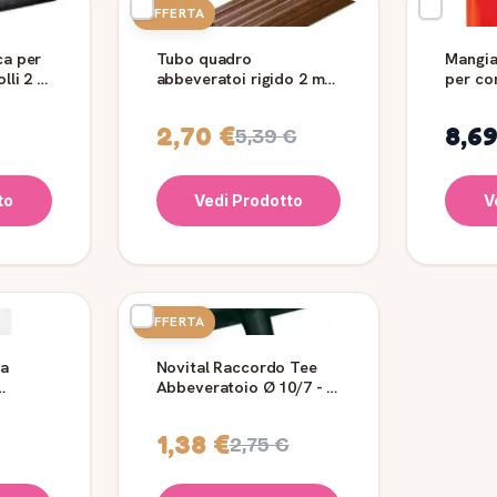
OFFERTA
ca per
Tubo quadro
Mangia
olli 2 m
abbeveratoi rigido 2 m
per con
Novital
coperc
2,70 €
8,69
5,39 €
to
Vedi Prodotto
V
OFFERTA
 a
Novital Raccordo Tee
Abbeveratoio Ø 10/7 - 5
z
Pezzi
1,38 €
2,75 €