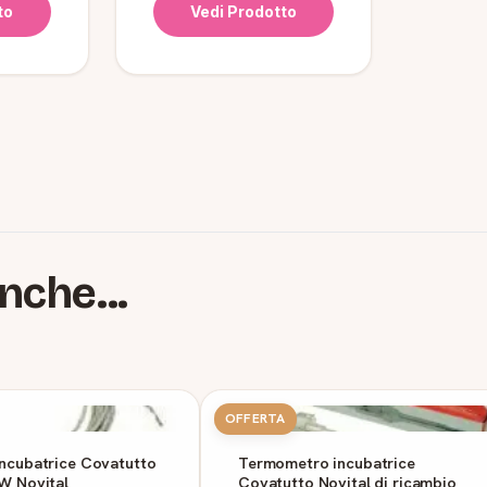
to
Vedi Prodotto
nche...
OFFERTA
incubatrice Covatutto
Termometro incubatrice
0W Novital
Covatutto Novital di ricambio