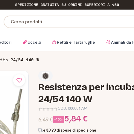
SPEDIZIONE GRATUITA
SU ORDINI SUPERIORI A €89
Cerca prodotti...
ditori
Uccelli
Rettili e Tartarughe
Animali da 
utto 24/54 140 W
Resistenza per incuba
24/54 140 W
COD:
00000178P
5,84 €
6,49 €
-10%
+ €8,90 di spese di spedizione