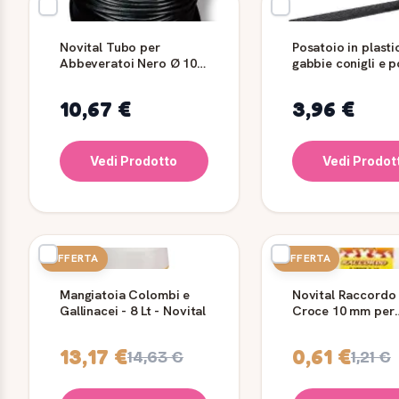
Novital Tubo per
Posatoio in plasti
Abbeveratoi Nero Ø 10
gabbie conigli e p
mm - 10 m
Novital
10,67 €
3,96 €
Vedi Prodotto
Vedi Prodot
OFFERTA
OFFERTA
Mangiatoia Colombi e
Novital Raccordo
Gallinacei - 8 Lt - Novital
Croce 10 mm per
Abbeveratoi - 2 p
13,17 €
0,61 €
14,63 €
1,21 €