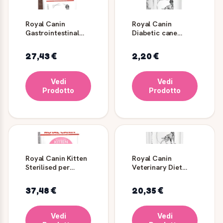
Royal Canin
Royal Canin
Gastrointestinal
Diabetic cane
Cane Crocchette
umido Low
Dietetiche
Carbohydrate
27,43 €
2,20 €
Vedi
Vedi
Prodotto
Prodotto
Royal Canin Kitten
Royal Canin
Sterilised per
Veterinary Diet
Gattini 6-12 Mesi
Early Renal umido
cane - straccetti in
37,48 €
20,35 €
salsa - 12 x 100 gr
Vedi
Vedi