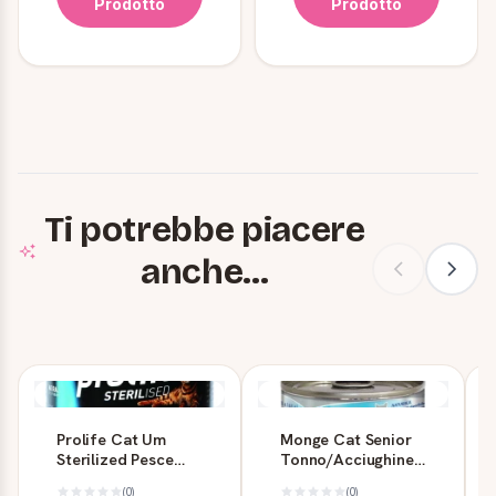
Prodotto
Prodotto
Ti potrebbe piacere
anche...
Prolife Cat Um
Monge Cat Senior
Sterilized Pesce
Tonno/Acciughine
Bianco 200g
in Gelatina 80 g
(0)
(0)