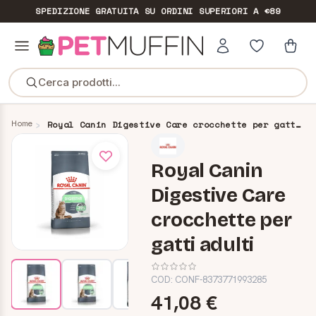
SPEDIZIONE GRATUITA
SU ORDINI SUPERIORI A €89
Cerca prodotti...
Home
Royal Canin Digestive Care crocchette per gatti adulti
Royal Canin
Digestive Care
crocchette per
gatti adulti
COD:
CONF-8373771993285
41,08 €