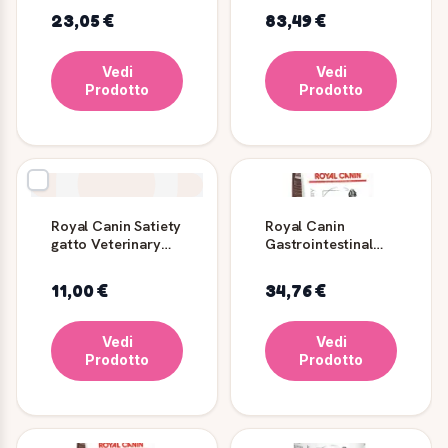
Moderate Calorie
23,05 €
83,49 €
secco cane
Vedi
Vedi
Prodotto
Prodotto
Royal Canin Satiety
Royal Canin
gatto Veterinary
Gastrointestinal
Diet 400 g
High Fibre per cani
2 kg
11,00 €
34,76 €
Vedi
Vedi
Prodotto
Prodotto