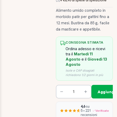
+ €8,90 di spese di spedizione
Alimento umido completo in
morbido patè per gattini fino a
12 mesi. Bustina da 85 g, facile
da masticare e appetibile.
CONSEGNA STIMATA
Ordina adesso e ricevi
tra il
Martedì 11
Agosto
e il
Giovedì 13
Agosto
Isole e CAP disagiati
richiedono 1/2 giorni in più
Aggiungi 
4,6
su
5 • 221
Verificate
recensioni