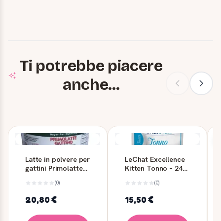
Ti potrebbe piacere
anche...
Latte in polvere per
LeChat Excellence
gattini Primolatte
Kitten Tonno – 24
Bayer 200 g
buste x 100 g
(0)
(0)
20,80 €
15,50 €