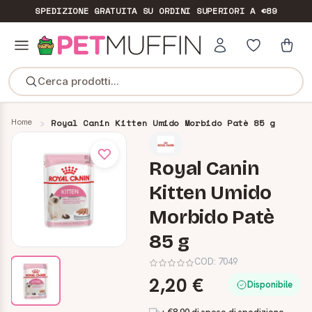
SPEDIZIONE GRATUITA
SU ORDINI SUPERIORI A €89
Cerca prodotti...
Home
Royal Canin Kitten Umido Morbido Patè 85 g
Royal Canin
Kitten Umido
Morbido Patè
85 g
COD:
7049
2,20 €
Disponibile