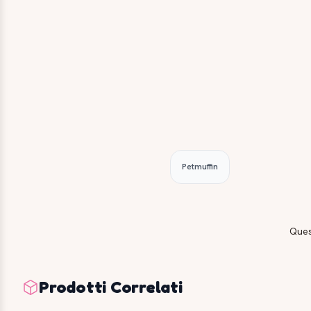
Petmuffin
Ques
Prodotti Correlati