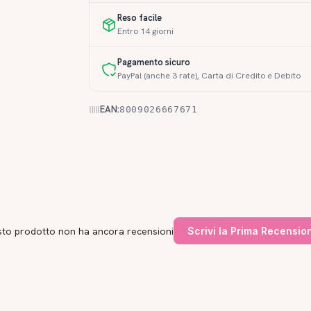
Reso facile
Entro 14 giorni
Pagamento sicuro
PayPal (anche 3 rate), Carta di Credito e Debito
EAN:
8009026667671
to prodotto non ha ancora recensioni
Scrivi la Prima Recensio