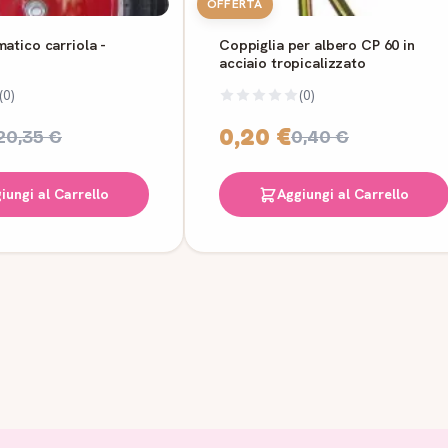
OFFERTA
atico carriola -
Coppiglia per albero CP 60 in
acciaio tropicalizzato
(0)
(0)
0,20 €
20,35 €
0,40 €
iungi al Carrello
Aggiungi al Carrello