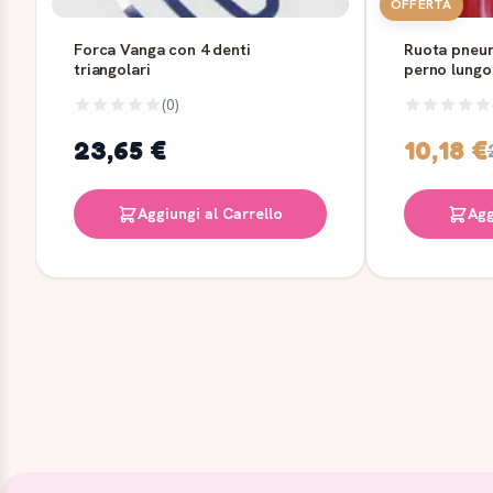
OFFERTA
Forca Vanga con 4 denti
Ruota pneum
triangolari
perno lungo
(0)
23,65 €
10,18 €
Aggiungi al Carrello
Agg