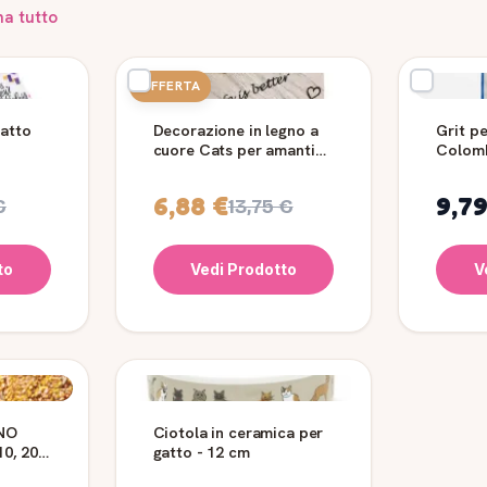
na tutto
OFFERTA
Gatto
Decorazione in legno a
Grit pe
cuore Cats per amanti
Colomb
dei gatti
Sacco 
6,88 €
9,79
€
13,75 €
to
Vedi Prodotto
V
 NO
Ciotola in ceramica per
0, 20 e
gatto - 12 cm