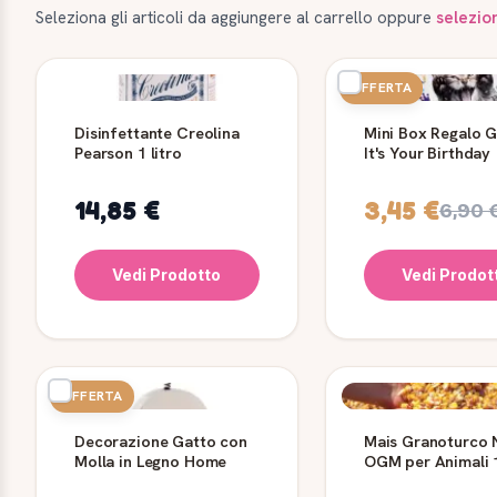
Seleziona gli articoli da aggiungere al carrello oppure
selezio
OFFERTA
Disinfettante Creolina
Mini Box Regalo 
Pearson 1 litro
It's Your Birthday
14,85 €
3,45 €
6,90 
Vedi Prodotto
Vedi Prodot
OFFERTA
Decorazione Gatto con
Mais Granoturco
Molla in Legno Home
OGM per Animali 1
25 kg