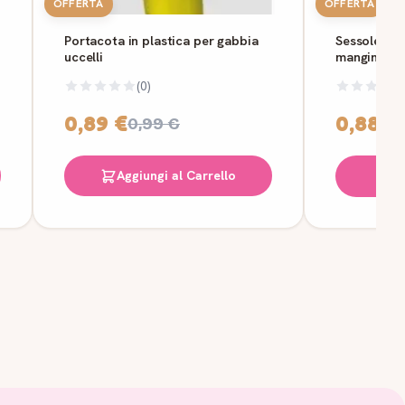
OFFERTA
OFFERTA
Portacota in plastica per gabbia
Sessole in 
uccelli
mangime e 
(0)
0,89 €
0,88 €
0,99 €
Aggiungi al Carrello
S