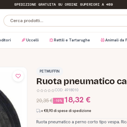
SPEDIZIONE GRATUITA
SU ORDINI SUPERIORI A €89
Cerca prodotti...
ditori
Uccelli
Rettili e Tartarughe
Animali da 
PETMUFFIN
Ruota pneumatico car
COD:
4918010
18,32 €
20,35 €
-10%
+ €8,90 di spese di spedizione
Ruota pneumatico a perno corto tipo vespa. Rica