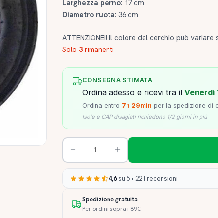
Larghezza perno
: 17 cm
Diametro ruota
: 36 cm
ATTENZIONE!! Il colore del cerchio può variare 
Solo
3
rimanenti
CONSEGNA STIMATA
Ordina adesso e ricevi tra il
Venerdì 
Ordina entro
7h 29min
per la spedizione di 
Isole e CAP disagiati richiedono 1/2 giorni in più
4,6
su 5 • 221 recensioni
Spedizione gratuita
Per ordini sopra i 89€