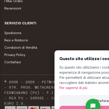
I Miei Ordini
Recensioni
SERVIZIO CLIENTI
Spedizione
Resi e Rimborsi
Condizioni di Vendita
Privacy Policy
Questo sito utilizza i co
Contattaci
Su questo sito utilizziamo i cooki
esperienza di navigazione possi
Per permetterti di utilizzare alcu
© 2006 - 2026 - PETMUFFIN - MILLSTORE SRL
raccogliere dati statistici anonim
- STR. PROV. METAURENSE, 20 - 61033
Per saperne di più
FERMIGNANO (PU) - P.I. E C.F. 02603420411
- REA PU – 195021 - CAPITALE SOCIALE 2.500
Prefere
EURO I.V.