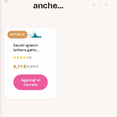
anche...
OFFERTA
Sacchi igienici
lettiera gatto
Ferplast Mika Dama
(2)
10 pz
8,71 €
10,89 €
Aggiungi al
Carrello