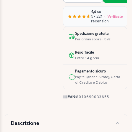
4,6
su
5 • 221
Verificate
recensioni
Spedizione gratuita
Per ordini sopra i 89€
Reso facile
Entro 14 giorni
Pagamento sicuro
PayPal (anche 3 rate), Carta
di Credito e Debito
EAN:
8010690033655
Descrizione e caratteristiche
Descrizione