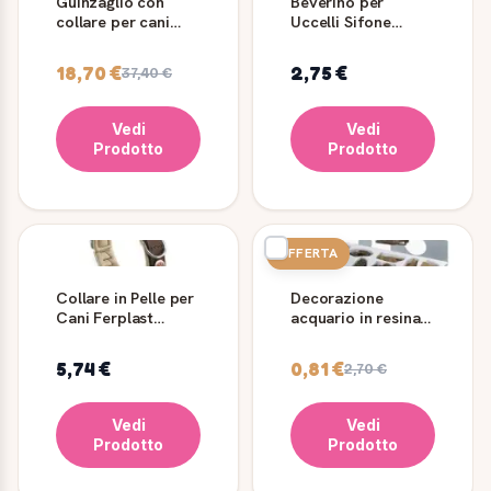
Guinzaglio con
Beverino per
collare per cani
Uccelli Sifone
Ruby Ferplast con
Cristal 4554 Colori
perle
Misti
18,70 €
2,75 €
37,40 €
Vedi
Vedi
Prodotto
Prodotto
OFFERTA
Collare in Pelle per
Decorazione
Cani Ferplast
acquario in resina
Giotto con Borchie
Ferplast Aqua Mini
2
5,74 €
0,81 €
2,70 €
Vedi
Vedi
Prodotto
Prodotto