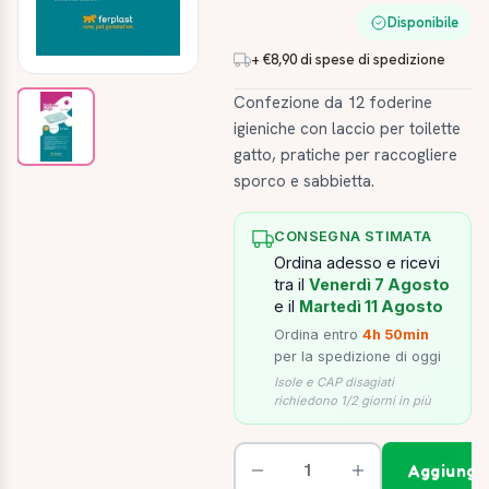
Disponibile
+ €8,90 di spese di spedizione
Confezione da 12 foderine
igieniche con laccio per toilette
gatto, pratiche per raccogliere
sporco e sabbietta.
CONSEGNA STIMATA
Ordina adesso e ricevi
tra il
Venerdì 7 Agosto
e il
Martedì 11 Agosto
Ordina entro
4h 50min
per la spedizione di oggi
Isole e CAP disagiati
richiedono 1/2 giorni in più
Aggiungi 