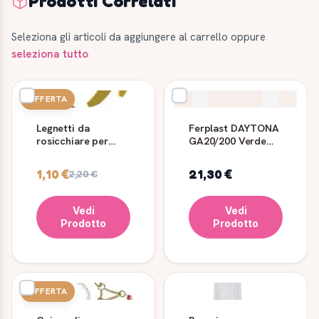
Prodotti Correlati
Seleziona gli articoli da aggiungere al carrello oppure
seleziona tutto
OFFERTA
Legnetti da
Ferplast DAYTONA
rosicchiare per
GA20/200 Verde
criceti PA 4752
Oliva - Guinzaglio
d'addestramento
1,10 €
21,30 €
2,20 €
per Cani
Vedi
Vedi
Prodotto
Prodotto
OFFERTA