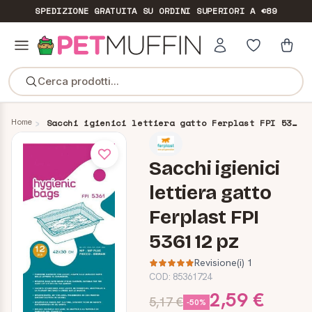
SPEDIZIONE GRATUITA
SU ORDINI SUPERIORI A €89
Cerca prodotti...
Home
Sacchi igienici lettiera gatto Ferplast FPI 5361 12 pz
Sacchi igienici
lettiera gatto
Ferplast FPI
5361 12 pz
Revisione(i) 1
COD:
85361724
2,59 €
5,17 €
-50%