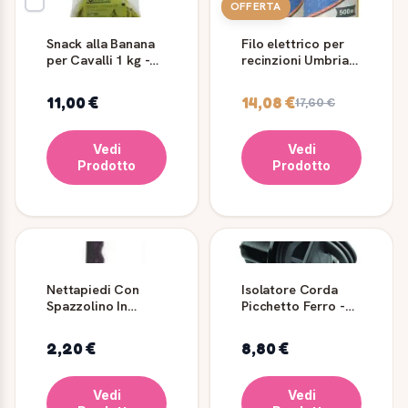
OFFERTA
Snack alla Banana
Filo elettrico per
per Cavalli 1 kg -
recinzioni Umbria
Umbria Equitazione
Equitazione
250/500 m
11,00 €
14,08 €
17,60 €
Vedi
Vedi
Prodotto
Prodotto
Nettapiedi Con
Isolatore Corda
Spazzolino In
Picchetto Ferro -
Plastica
10 Pezzi da 17 mm
- Umbria
2,20 €
8,80 €
Equitazione
Vedi
Vedi