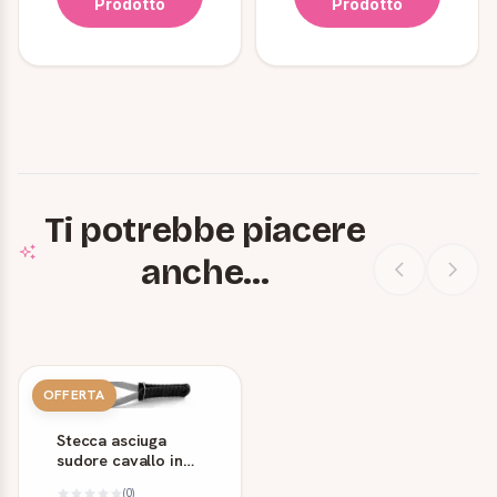
Prodotto
Prodotto
Ti potrebbe piacere
anche...
OFFERTA
Stecca asciuga
sudore cavallo in
acciaio inox con
(0)