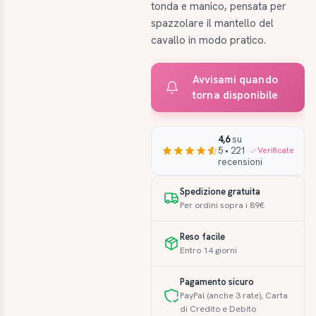
tonda e manico, pensata per
spazzolare il mantello del
cavallo in modo pratico.
Avvisami quando
torna disponibile
4,6
su
5 • 221
Verificate
recensioni
Spedizione gratuita
Per ordini sopra i 89€
Reso facile
Entro 14 giorni
Pagamento sicuro
PayPal (anche 3 rate), Carta
di Credito e Debito