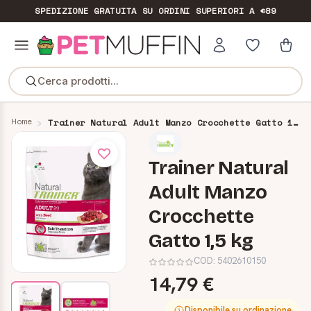
SPEDIZIONE GRATUITA
SU ORDINI SUPERIORI A €89
Cerca prodotti...
Home
Trainer Natural Adult Manzo Crocchette Gatto 1,5 kg
Trainer Natural
Adult Manzo
Crocchette
Gatto 1,5 kg
COD:
5402610150
14,79 €
Disponibile su ordinazione