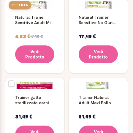
OFFERTA
Natural Trainer
Natural Trainer
Sensitive Adult Mini
Sensitive No Gluten
Salmone per Cani
Mini Adult Maiale
6,83 €
17,49 €
17,49 €
Vedi
Vedi
Prodotto
Prodotto
Trainer gatto
Trainer Natural
sterilizzato carni
Adult Maxi Pollo
bianche fresche 3
kg
31,49 €
51,49 €
Vedi
Vedi