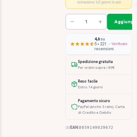
richiedono 1/2 giorni in più
Aggiungi 
4,6
su
5 • 221
Verificate
recensioni
Spedizione gratuita
Per ordini sopra i 89€
Reso facile
Entro 14 giorni
Pagamento sicuro
PayPal (anche 3 rate), Carta
di Credito e Debito
EAN:
8059149029672