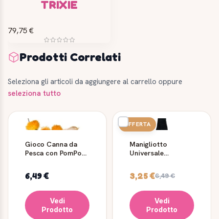
TRIXIE
79,75 €
Prodotti Correlati
Seleziona gli articoli da aggiungere al carrello oppure
seleziona tutto
OFFERTA
Gioco Canna da
Manigliotto
Pesca con PomPom
Universale
- Trixie
pettorine auto - 27
cm - 45 mm - Trixie
6,49 €
3,25 €
6,49 €
Vedi
Vedi
Prodotto
Prodotto