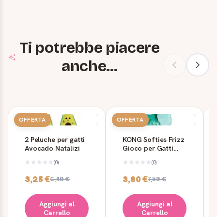
Ti potrebbe piacere
anche...
OFFERTA
OFFERTA
2 Peluche per gatti
KONG Softies Frizz
Avocado Natalizi
Gioco per Gatti
con Erba Gatta
(0)
(0)
3,25 €
3,80 €
6,49 €
7,59 €
Aggiungi al
Aggiungi al
Carrello
Carrello