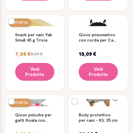
OFFERTA
Snack per cani Yak
Gioco pneumatico
Small 45 g Trixie
con corda per Cani
- Trixie
7,38 €
13,09 €
8,20 €
Vedi
Vedi
Prodotto
Prodotto
OFFERTA
Gioco peluche per
Body protettivo
gatti Koala con
per cani - XS: 25 cm
catnip Trixie