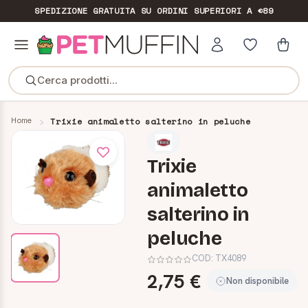
SPEDIZIONE GRATUITA
SU ORDINI SUPERIORI A €89
Cerca prodotti...
Home
Trixie animaletto salterino in peluche
Trixie
animaletto
salterino in
peluche
COD:
TX4089
2,75 €
Non disponibile