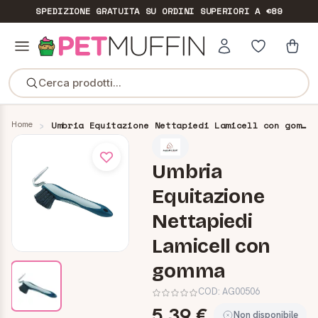
SPEDIZIONE GRATUITA
SU ORDINI SUPERIORI A €89
Cerca prodotti...
Home
Umbria Equitazione Nettapiedi Lamicell con gomma
Umbria
Equitazione
Nettapiedi
Lamicell con
gomma
COD:
AG00506
5,39 €
Non disponibile