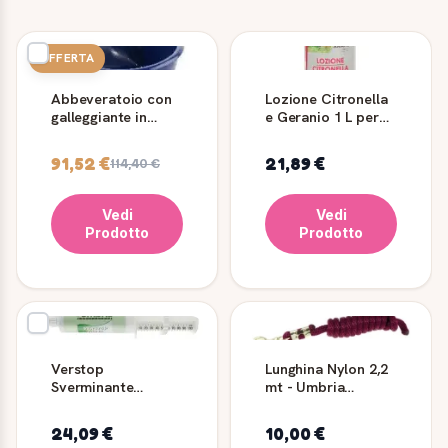
OFFERTA
Abbeveratoio con
Lozione Citronella
galleggiante in
e Geranio 1 L per
ghisa Umbria
Cavalli Ama Horse
Equitazione
91,52 €
21,89 €
114,40 €
Vedi
Vedi
Prodotto
Prodotto
Verstop
Lunghina Nylon 2,2
Sverminante
mt - Umbria
Cavalli Pasta 90 g -
Equitazione
Umbria Equitazione
24,09 €
10,00 €