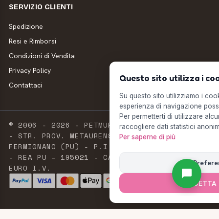
SERVIZIO CLIENTI
Spedizione
Resi e Rimborsi
Condizioni di Vendita
Privacy Policy
Questo sito utilizza i co
Contattaci
Su questo sito utilizziamo i cooki
esperienza di navigazione possi
Per permetterti di utilizzare alcu
© 2006 - 2026 - PETMUFFIN - MILLSTORE SRL
raccogliere dati statistici anonim
- STR. PROV. METAURENSE, 20 - 61033
Per saperne di più
FERMIGNANO (PU) - P.I. E C.F. 02603420411
- REA PU – 195021 - CAPITALE SOCIALE 2.500
Prefere
EURO I.V.
ACCETTA 