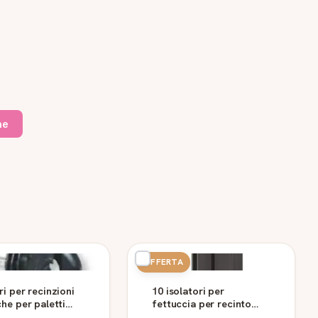
ne
OFFERTA
ri per recinzioni
10 isolatori per
che per paletti
fettuccia per recinto
25 pz
elettrico con viti