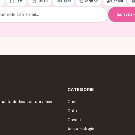
i
Gatti
Cavalli
Pesci
Roditori
Uccelli
Iscriviti
CATEGORIE
ualità dedicati ai tuoi amici
Cani
Gatti
Cavalli
Acquariologia