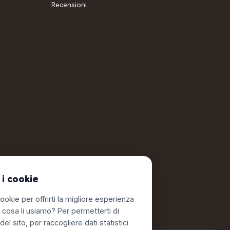
Recensioni
 i cookie
ookie per offrirti la migliore esperienza
r cosa li usiamo? Per permetterti di
del sito, per raccogliere dati statistici