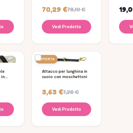
70,29 €
19,0
78,10 €
to
Vedi Prodotto
V
OFFERTA
ole
Attacco per lunghina in
 in
cuoio con moschettoni
3,63 €
7,26 €
to
Vedi Prodotto