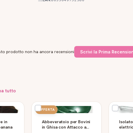
to prodotto non ha ancora recensioni
Scrivi la Prima Recensio
na tutto
OFFERTA
e in
Abbeveratoio per Bovini
Isolato
banana
in Ghisa con Attacco a
elettri
Vite
ferro 