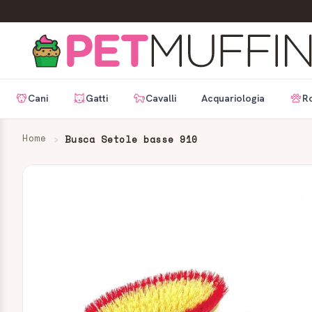
Cani
Gatti
Cavalli
Acquariologia
Ro
Home
Busca Setole basse 910