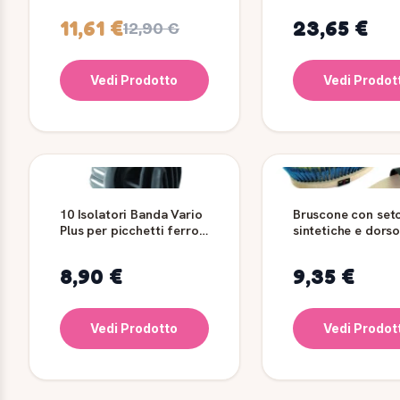
11,61 €
23,65 €
12,90 €
Vedi Prodotto
Vedi Prodot
10 Isolatori Banda Vario
Bruscone con set
Plus per picchetti ferro -
sintetiche e dorso
max 17 mm
legno - 918
8,90 €
9,35 €
Vedi Prodotto
Vedi Prodot