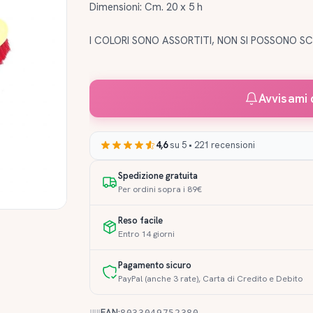
Dimensioni: Cm. 20 x 5 h
I COLORI SONO ASSORTITI, NON SI POSSONO SC
Avvisami 
4,6
su 5 • 221 recensioni
Spedizione gratuita
Per ordini sopra i 89€
Reso facile
Entro 14 giorni
Pagamento sicuro
PayPal (anche 3 rate), Carta di Credito e Debito
EAN:
8033049752380