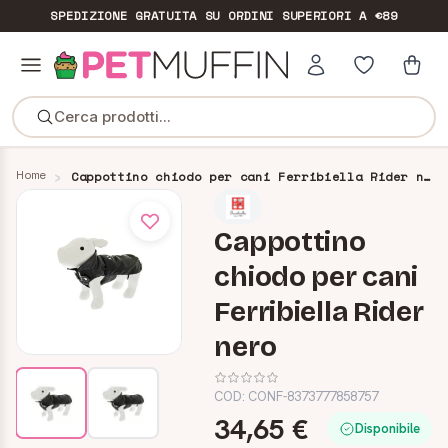
SPEDIZIONE GRATUITA
SU ORDINI SUPERIORI A €89
Cerca prodotti...
Home
Cappottino chiodo per cani Ferribiella Rider nero
Cappottino
chiodo per cani
Ferribiella Rider
nero
COD:
CONF-8373777858757
34,65 €
Disponibile