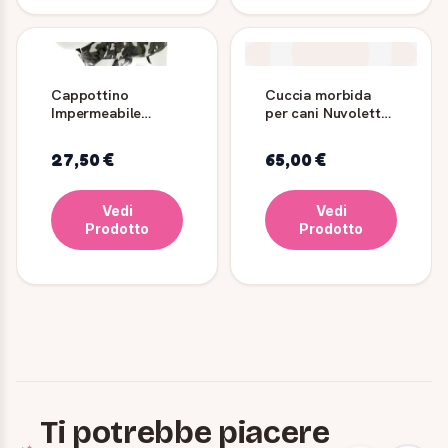
Cappottino
Cuccia morbida
Impermeabile
per cani Nuvoletta
Double per cani -
Grigia Ø80
Verde Militare -
Ferribiella
27,50 €
65,00 €
Ferribiella
Vedi
Vedi
Prodotto
Prodotto
Ti potrebbe piacere