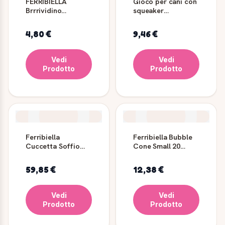
FERRIBIELLA
Gioco per cani con
Brrrividino
squeaker
Camouflage 30x40
Pannocchia Veggie
cm
Ferribiella
4,80 €
9,46 €
Vedi
Vedi
Prodotto
Prodotto
Ferribiella
Ferribiella Bubble
Cuccetta Soffio
Cone Small 20
con Zip Grigia
30cm
70x60 cm
59,85 €
12,38 €
Vedi
Vedi
Prodotto
Prodotto