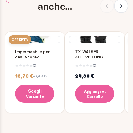
anche...
OFFERTA
Impermeabile per
TX WALKER
cani Anorak
ACTIVE LONG
Petrolio Ferribiella
PROTEZIONE
(0)
(0)
ZAMPE XL - TRIXIE
18,70 €
24,30 €
37,40 €
Scegli
Aggiungi al
Variante
Carrello