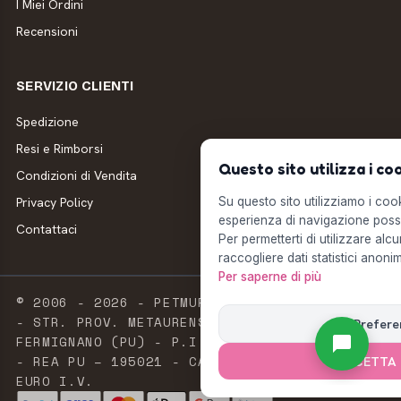
I Miei Ordini
Recensioni
SERVIZIO CLIENTI
Spedizione
Resi e Rimborsi
Questo sito utilizza i co
Condizioni di Vendita
Privacy Policy
Su questo sito utilizziamo i cooki
esperienza di navigazione possi
Contattaci
Per permetterti di utilizzare alcu
raccogliere dati statistici anonim
Per saperne di più
© 2006 - 2026 - PETMUFFIN - MILLSTORE SRL
- STR. PROV. METAURENSE, 20 - 61033
Prefere
FERMIGNANO (PU) - P.I. E C.F. 02603420411
- REA PU – 195021 - CAPITALE SOCIALE 2.500
ACCETTA 
EURO I.V.