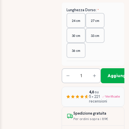
Lunghezza Dorso:
24 cm
27 cm
30 cm
33 cm
36 cm
Aggiungi 
4,6
su
5 • 221
Verificate
recensioni
Spedizione gratuita
Per ordini sopra i 89€