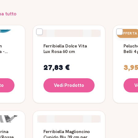
na tutto
OFFERTA
n
Ferribiella Dolce Vita
Peluch
a -
Lux Rosa 60 cm
Belli 4
27,83 €
3,95
to
Vedi Prodotto
V
rina
Ferribiella Maglioncino
a/Rossa
Cupido Blu 39 cm per