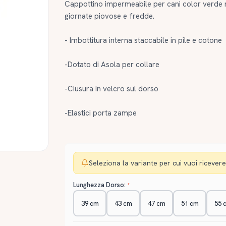
Cappottino impermeabile per cani color verde mi
giornate piovose e fredde.
- Imbottitura interna staccabile in pile e cotone
-Dotato di Asola per collare
-Ciusura in velcro sul dorso
-Elastici porta zampe
Seleziona la variante per cui vuoi ricevere 
Lunghezza Dorso:
39 cm
43 cm
47 cm
51 cm
55 