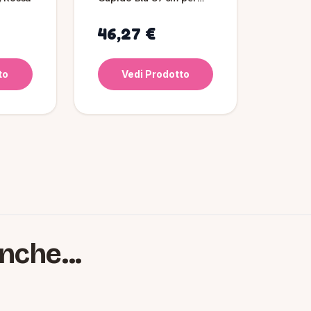
Cane
46,27 €
to
Vedi Prodotto
nche...