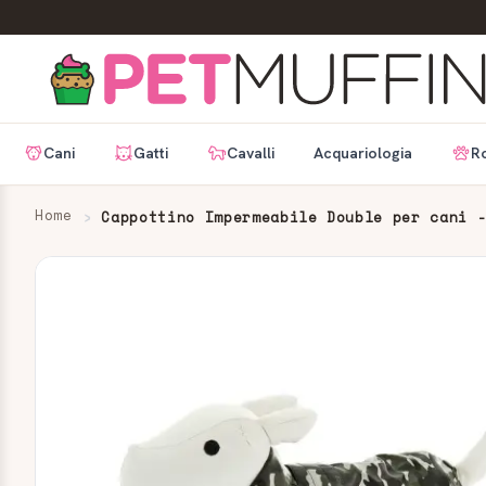
Cani
Gatti
Cavalli
Acquariologia
Ro
Home
Cappottino Impermeabile Double per cani 