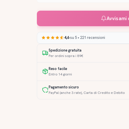
Avvisami 
4,6
su 5 • 221 recensioni
Spedizione gratuita
Per ordini sopra i 89€
Reso facile
Entro 14 giorni
Pagamento sicuro
PayPal (anche 3 rate), Carta di Credito e Debito