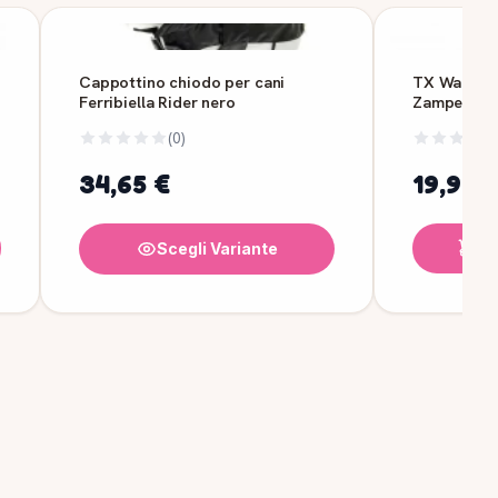
Cappottino chiodo per cani
TX Walker 
Ferribiella Rider nero
Zampe XS/S 
(0)
34,65 €
19,90 
Ag
Scegli Variante