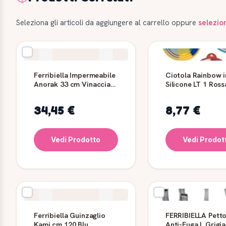
Seleziona gli articoli da aggiungere al carrello oppure
selezio
Ferribiella Impermeabile
Ciotola Rainbow i
Anorak 33 cm Vinaccia
Silicone LT 1 Ross
per Cane
FERRIBIELLA
34,45 €
8,77 €
Vedi Prodotto
Vedi Prodot
Ferribiella Guinzaglio
FERRIBIELLA Petto
Kami cm 120 Blu
Anti-Fuga L Grigi