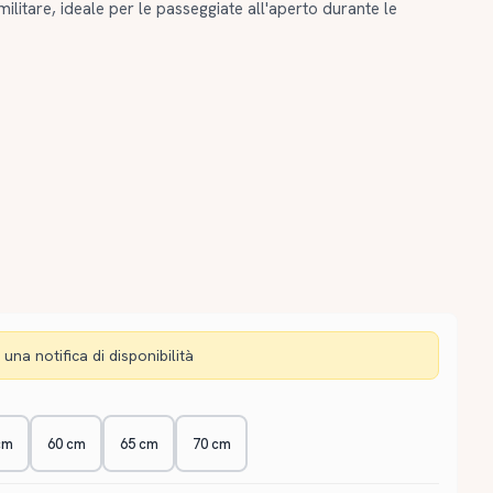
litare, ideale per le passeggiate all'aperto durante le
una notifica di disponibilità
cm
60 cm
65 cm
70 cm