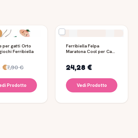
e per gatti Orto
Ferribiella Felpa
 giochi Ferribiella
Maratona Cool per Cani,
27 cm
 €
24,28 €
7,90 €
edi Prodotto
Vedi Prodotto