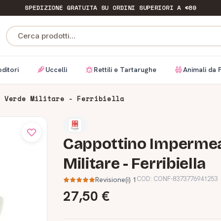
SPEDIZIONE GRATUITA
SU ORDINI SUPERIORI A €89
Cerca prodotti...
ditori
Uccelli
Rettili e Tartarughe
Animali da 
- Verde Militare - Ferribiella
Cappottino Impermeab
Militare - Ferribiella
COD:
CONF-8373776941253
Revisione(i) 1
27,50 €