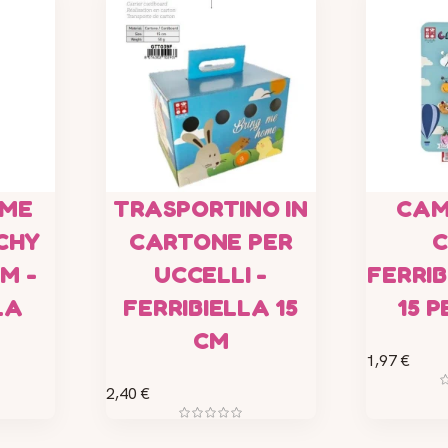
EME
TRASPORTINO IN
CAM
CHY
CARTONE PER
C
M -
UCCELLI -
FERRIB
LA
FERRIBIELLA 15
15 P
CM
1,97 €
2,40 €