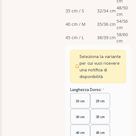
cm
48/50
35 cm / S
32/34 cm
cm
54/56
40 cm / M
35/36 cm
cm
58/60
45 cm / L
38/39 cm
cm
Seleziona la variante
per cui vuoi ricevere
una notifica di
disponibilità
Lunghezza Dorso:
20 cm
25 cm
30 cm
35 cm
40 cm
45 cm