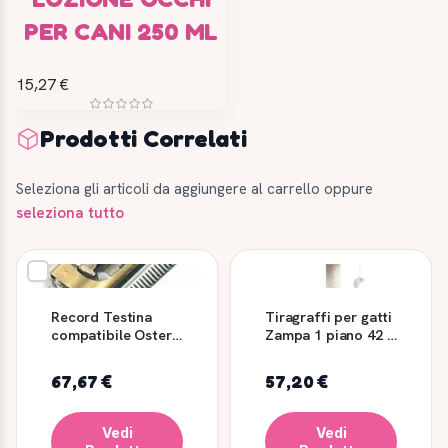
PER CANI 250 ML
15,27 €
Prodotti Correlati
Seleziona gli articoli da aggiungere al carrello oppure
seleziona tutto
Record Testina
Tiragraffi per gatti
compatibile Oster
Zampa 1 piano 42 x
n.40, 0,25 mm (919-
42 x 44 cm
01)
67,67 €
57,20 €
Vedi
Vedi