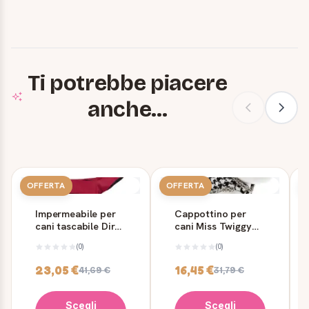
Ti potrebbe piacere
anche...
OFFERTA
OFFERTA
Impermeabile per
Cappottino per
cani tascabile Diran
cani Miss Twiggy
in tessuto tecnico
Ferribiella
(0)
(0)
23,05 €
16,45 €
41,69 €
31,79 €
Scegli
Scegli