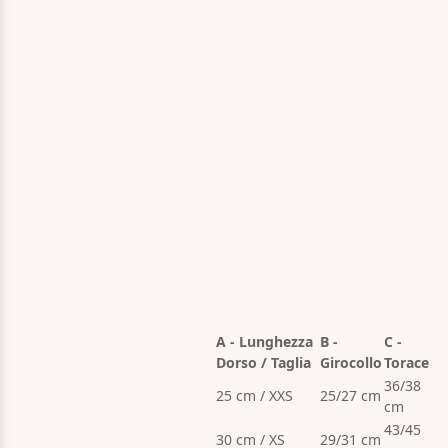
A - Lunghezza
B -
C -
Dorso / Taglia
Girocollo
Torace
36/38
25 cm / XXS
25/27 cm
cm
43/45
30 cm / XS
29/31 cm