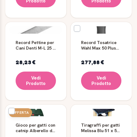
Prodotto
Prodotto
Record Pettine per
Record Tosatrice
Cani Denti M-L 25 x
Wahl Max 50 Plus
3,6 cm
per cani
28,23 €
277,88 €
Vedi
Vedi
Prodotto
Prodotto
OFFERTA
Gioco per gatti con
Tiragraffi per gatti
catnip Alberello di
Melissa Blu 51 x 51
Natale
x 86 cm