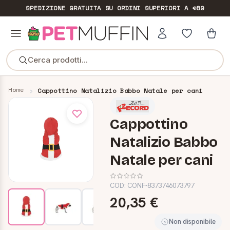
SPEDIZIONE GRATUITA
SU ORDINI SUPERIORI A €89
Cerca prodotti...
Home
Cappottino Natalizio Babbo Natale per cani
Cappottino
Natalizio Babbo
Natale per cani
COD:
CONF-8373746073797
20,35 €
Non disponibile