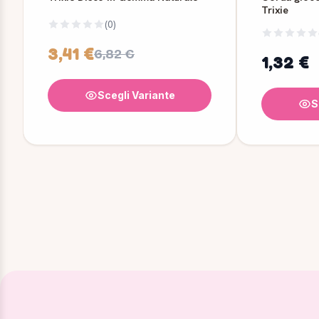
Trixie
(0)
3,41 €
6,82 €
1,32 €
Scegli Variante
S