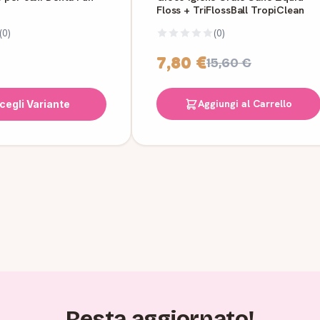
Floss + TriFlossBall TropiClean
(0)
(0)
7,80 €
15,60 €
Aggiungi al Carrello
cegli Variante
Resta aggiornato!