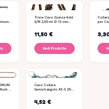
Trixie Cavo Guinza Add.
Collare
emium
S/M 2,00 mt Ø 12 mm
per Ca
Marrone/Beige
11,50 €
3,3
to
Vedi Prodotto
V
REMIUM
Cavo Collare
lush -
Semistrangolo XS-S 25-
31cm Trixie
Petrolio/Salvia
4,52 €