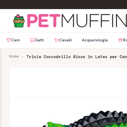
Cani
Gatti
Cavalli
Acquariologia
Ro
Home
Trixie Coccodrillo Gioco in Latex per Ca