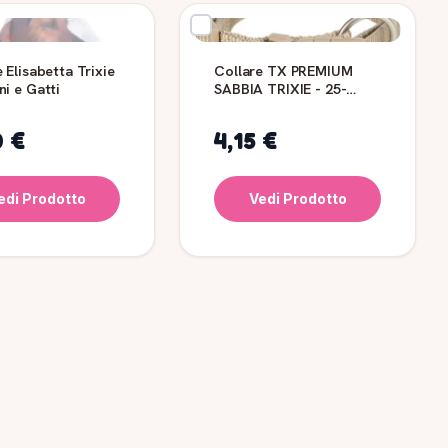
 Elisabetta Trixie
Collare TX PREMIUM
ni e Gatti
SABBIA TRIXIE - 25-
40cm/15mm
0 €
4,15 €
edi Prodotto
Vedi Prodotto