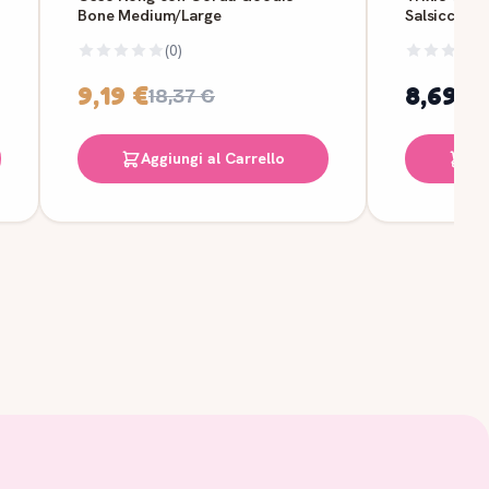
Bone Medium/Large
Salsicce in 
(0)
9,19 €
8,69 €
18,37 €
Aggiungi al Carrello
Ag