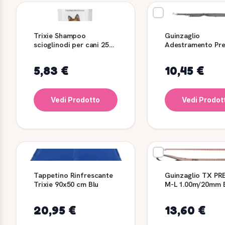
Trixie Shampoo
Guinzaglio
scioglinodi per cani 250
Adestramento Pr
ml
XS Grigio TRIXIE
5,83 €
10,45 €
Vedi Prodotto
Vedi Prodot
Tappetino Rinfrescante
Guinzaglio TX P
Trixie 90x50 cm Blu
M-L 1.00m/20mm B
TRIXIE
20,95 €
13,60 €