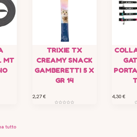
A
TRIXIE TX
COLL
L MT
CREAMY SNACK
GA
IO
GAMBERETTI 5 X
PORTA
GR 14
T
2,27 €
4,30 €
na tutto