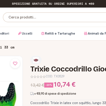
SPEDIZIONE GRATUITA
SU ORDINI SUPERIORI A €89
Cerca prodotti...
ditori
Uccelli
Rettili e Tartarughe
Animali da 
ni 33 cm
Trixie Coccodrillo Gi
COD:
TX3529
10,74 €
13,42 €
-20%
+ €8,90 di spese di spedizione
Coccodrillo Trixie in latex con squittio, lungo 