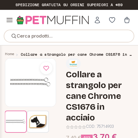
SPEDIZIONE GRATUITA
SU ORDINI SUPERIORI A €89
Cerca prodotti...
Home
Collare a strangolo per cane Chrome CS1676 in acciaio
Collare a
strangolo per
cane Chrome
CS1676 in
acciaio
COD:
75714903
3,70 €
7,40 €
-50%