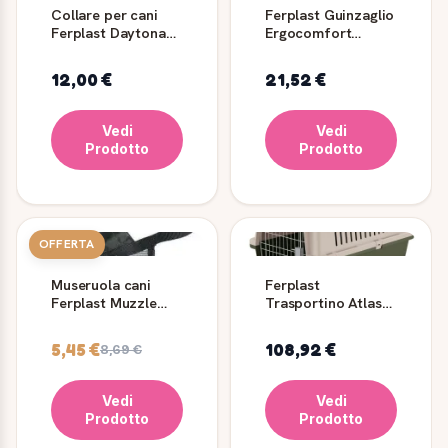
Collare per cani
Ferplast Guinzaglio
Ferplast Daytona
Ergocomfort
C40/63 rosso in
G25/120 - Grigio
nylon
12,00 €
21,52 €
Vedi
Vedi
Prodotto
Prodotto
OFFERTA
Museruola cani
Ferplast
Ferplast Muzzle
Trasportino Atlas
Net in rete nera
60 Classic per Cani
5,45 €
108,92 €
8,69 €
Vedi
Vedi
Prodotto
Prodotto