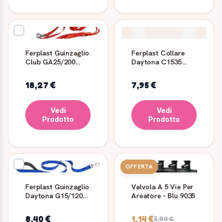
Ferplast Guinzaglio
Ferplast Collare
Club GA25/200
Daytona C1535
Rosso per Cani
Verde
18,27 €
7,95 €
Vedi
Vedi
Prodotto
Prodotto
OFFERTA
Ferplast Guinzaglio
Valvola A 5 Vie Per
Daytona G15/120
Areatore - Blu 9035
Blu per Cani
8,40 €
1,14 €
3,80 €