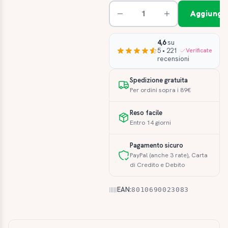
Aggiungi 
4,6
su
5 • 221
Verificate
recensioni
Spedizione gratuita
Per ordini sopra i 89€
Reso facile
Entro 14 giorni
Pagamento sicuro
PayPal (anche 3 rate), Carta
di Credito e Debito
EAN:
8010690023083
Descrizione e caratteristiche