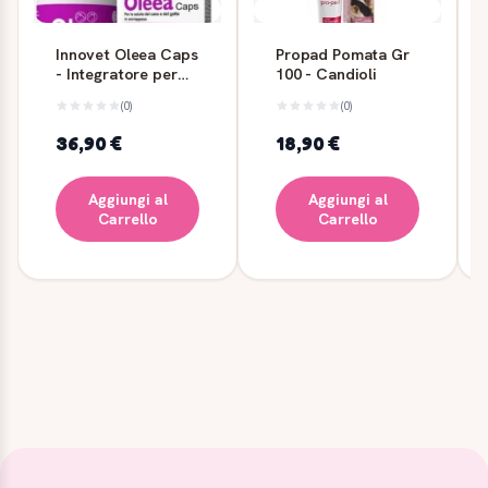
Innovet Oleea Caps
Propad Pomata Gr
- Integratore per
100 - Candioli
cani, 60 capsule
(0)
(0)
36,90 €
18,90 €
Aggiungi al
Aggiungi al
Carrello
Carrello