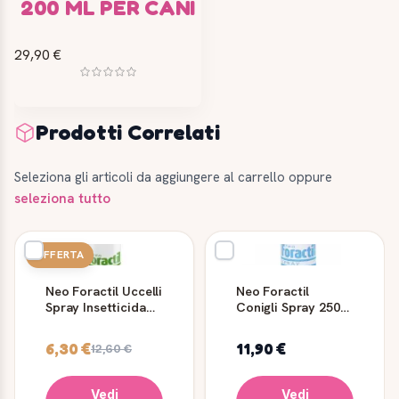
200 ML PER CANI
29,90 €
Prodotti Correlati
Seleziona gli articoli da aggiungere al carrello oppure
seleziona tutto
OFFERTA
Neo Foractil Uccelli
Neo Foractil
Spray Insetticida
Conigli Spray 250
300 ml Formevet
ml Formevet
6,30 €
11,90 €
12,60 €
Vedi
Vedi