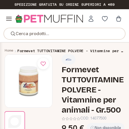
SPEDIZIONE GRATUITA
SU ORDINI SUPERIORI A €89
Cerca prodotti...
Home
Formevet TUTTOVITAMINE POLVERE - Vitamnine per animali - Gr.500
Formevet
TUTTOVITAMINE
POLVERE -
Vitamnine per
animali - Gr.500
COD:
14077500
9,50 €
Non disponibile