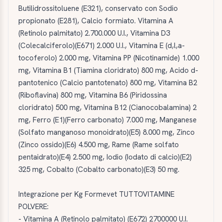
Butilidrossitoluene (E321), conservato con Sodio
propionato (E281), Calcio formiato. Vitamina A
(Retinolo palmitato) 2.700.000 U.I., Vitamina D3
(Colecalciferolo)(E671) 2.000 U.I., Vitamina E (d,l,a-
tocoferolo) 2.000 mg, Vitamina PP (Nicotinamide) 1.000
mg, Vitamina B1 (Tiamina cloridrato) 800 mg, Acido d-
pantotenico (Calcio pantotenato) 800 mg, Vitamina B2
(Riboflavina) 800 mg, Vitamina B6 (Piridossina
cloridrato) 500 mg, Vitamina B12 (Cianocobalamina) 2
mg, Ferro (E1)(Ferro carbonato) 7.000 mg, Manganese
(Solfato manganoso monoidrato)(E5) 8.000 mg, Zinco
(Zinco ossido)(E6) 4.500 mg, Rame (Rame solfato
pentaidrato)(E4) 2.500 mg, Iodio (Iodato di calcio)(E2)
325 mg, Cobalto (Cobalto carbonato)(E3) 50 mg.
Integrazione per Kg Formevet TUTTOVITAMINE
POLVERE:
- Vitamina A (Retinolo palmitato) (E672) 2700000 U.I.