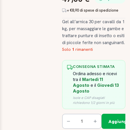
+ €8,90 di spese di spedizione
Gel all’arnica 30 per cavalli da 1
kg, per massaggiare le gambe e
trattare punture di insetto o esiti
di piccole ferite non sanguinanti.
Solo
1
rimanenti
CONSEGNA STIMATA
Ordina adesso e ricevi
tra il
Martedì 11
Agosto
e il
Giovedì 13
Agosto
Isole e CAP disagiati
richiedono 1/2 giorni in più
Aggiungi 