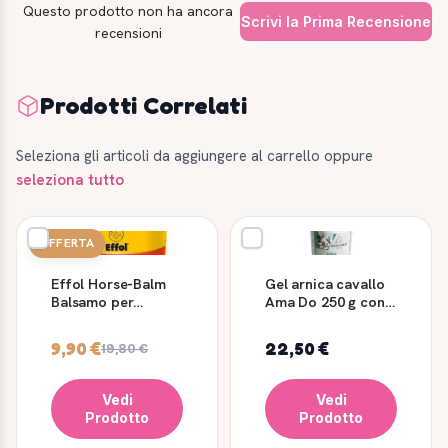
Questo prodotto non ha ancora
Scrivi la Prima Recensione
recensioni
Prodotti Correlati
Seleziona gli articoli da aggiungere al carrello oppure
seleziona tutto
OFFERTA
Effol Horse-Balm
Gel arnica cavallo
Balsamo per
Ama Do 250 g con
Cavalli con Arnica
artiglio - Ama
500 ml
Horse
9,90 €
22,50 €
19,80 €
Vedi
Vedi
Prodotto
Prodotto