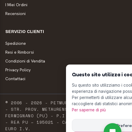
I Miei Ordini
Recensioni
SERVIZIO CLIENTI
Spedizione
Resi e Rimborsi
Condizioni di Vendita
Privacy Policy
Questo sito utilizza i co
Contattaci
Su questo sito utilizziamo i cooki
esperienza di navigazione possi
Per permetterti di utilizzare alcu
© 2006 - 2026 - PETMUFFIN - MILLSTORE SRL
raccogliere dati statistici anonim
- STR. PROV. METAURENSE, 20 - 61033
Per saperne di più
FERMIGNANO (PU) - P.I. E C.F. 02603420411
- REA PU – 195021 - CAPITALE SOCIALE 2.500
Prefere
EURO I.V.