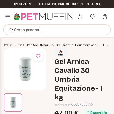
SPEDIZIONE GRATUITA
SU ORDINI SUPERIORI A €89
Cerca prodotti...
Home
Gel Arnica Cavallo 30 Umbria Equitazione - 1 kg
Gel Arnica
Cavallo 30
Umbria
Equitazione - 1
kg
COD:
PU00955
47,00 €
Disponibile