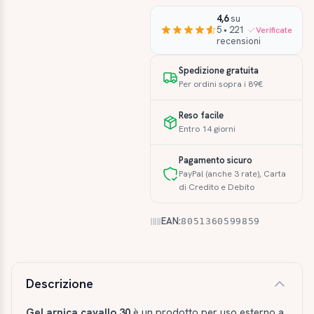
4,6
su
5 • 221
Verificate
recensioni
Spedizione gratuita
Per ordini sopra i 89€
Reso facile
Entro 14 giorni
Pagamento sicuro
PayPal (anche 3 rate), Carta
di Credito e Debito
EAN:
8051360599859
Descrizione e caratteristiche
Descrizione
Gel arnica cavallo 30
è un prodotto per uso esterno a