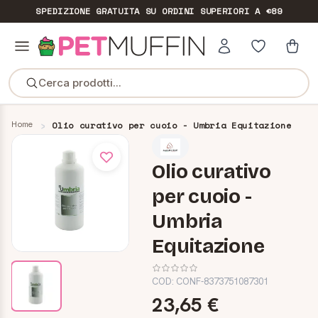
SPEDIZIONE GRATUITA
SU ORDINI SUPERIORI A €89
Cerca prodotti...
Home
Olio curativo per cuoio - Umbria Equitazione
Olio curativo
per cuoio -
Umbria
Equitazione
COD:
CONF-8373751087301
23,65 €