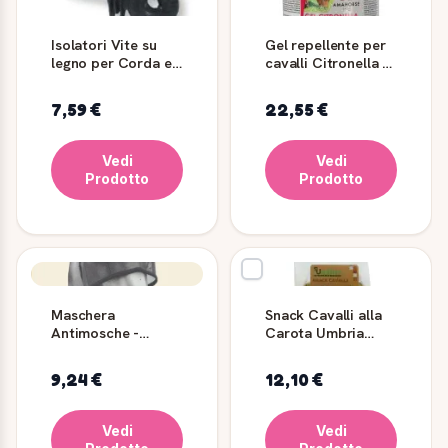
Isolatori Vite su
Gel repellente per
legno per Corda e
cavalli Citronella e
Filo Elettrico
Geranio 500 g
7,59 €
22,55 €
Vedi
Vedi
Prodotto
Prodotto
Maschera
Snack Cavalli alla
Antimosche -
Carota Umbria
AmaHorse
Equitazione 1 kg
9,24 €
12,10 €
Vedi
Vedi