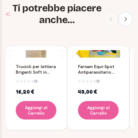
Ti potrebbe piacere
anche...
Trucioli per lettiera
Farnam Equi-Spot
Briganti Soft in
Antiparassitario
legno naturale
per Cavalli 3 Fiale
(0)
(0)
16,20 €
43,00 €
Aggiungi al
Aggiungi al
Carrello
Carrello