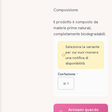
Composizione:
Il prodotto è composto da
materie prime naturali,
completamente biodegradabili.
Seleziona la variante
per cui vuoi ricevere
una notifica di
disponibilità
Confezione:
Lt. 1
Avvisami quando