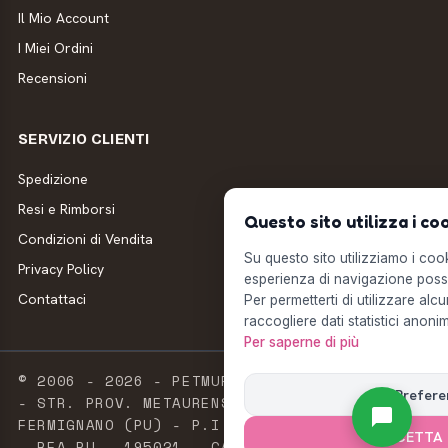
Il Mio Account
I Miei Ordini
Recensioni
SERVIZIO CLIENTI
Spedizione
Resi e Rimborsi
Questo sito utilizza i co
Condizioni di Vendita
Su questo sito utilizziamo i cooki
Privacy Policy
esperienza di navigazione possi
Contattaci
Per permetterti di utilizzare alcu
raccogliere dati statistici anonim
Per saperne di più
© 2006 - 2026 - PETMUFFIN - MILLSTORE SRL
Prefere
- STR. PROV. METAURENSE, 20 - 61033
FERMIGNANO (PU) - P.I. E C.F. 02603420411
ACCETTA 
- REA PU – 195021 - CAPITALE SOCIALE 2.500