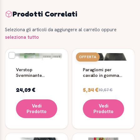
Prodotti Correlati
Seleziona gli articoli da aggiungere al carrello oppure
seleziona tutto
OFFERTA
Verstop
Paraglomi per
Sverminante
cavallo in gomma
Cavalli Pasta 90 g -
naturale con velcro
Umbria Equitazione
24,09 €
5,34 €
10,67 €
Vedi
Vedi
Prodotto
Prodotto