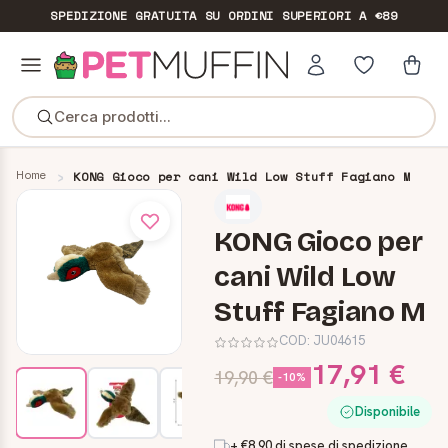
SPEDIZIONE GRATUITA
SU ORDINI SUPERIORI A €89
Cerca prodotti...
Home
KONG Gioco per cani Wild Low Stuff Fagiano M
KONG Gioco per
cani Wild Low
Stuff Fagiano M
COD:
JU04615
17,91 €
19,90 €
-10%
Disponibile
+ €8,90 di spese di spedizione