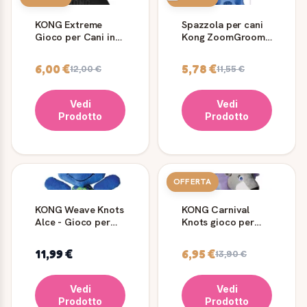
KONG Extreme
Spazzola per cani
Gioco per Cani in
Kong ZoomGroom
Gomma Resistente
in gomma Large
6,00 €
5,78 €
12,00 €
11,55 €
Vedi
Vedi
Prodotto
Prodotto
OFFERTA
KONG Weave Knots
KONG Carnival
Alce - Gioco per
Knots gioco per
Cani
cani con corde
annodate
11,99 €
6,95 €
13,90 €
Vedi
Vedi
Prodotto
Prodotto