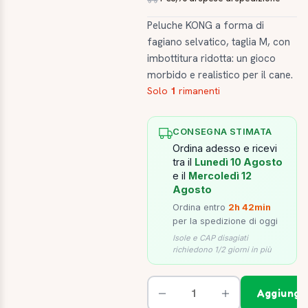
Peluche KONG a forma di
fagiano selvatico, taglia M, con
imbottitura ridotta: un gioco
morbido e realistico per il cane.
Solo
1
rimanenti
CONSEGNA STIMATA
Ordina adesso e ricevi
tra il
Lunedì 10 Agosto
e il
Mercoledì 12
Agosto
Ordina entro
2h 42min
per la spedizione di oggi
Isole e CAP disagiati
richiedono 1/2 giorni in più
Aggiungi 