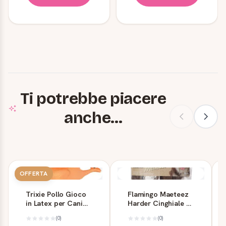
Ti potrebbe piacere
anche...
OFFERTA
Trixie Pollo Gioco
Flamingo Maeteez
in Latex per Cani
Harder Cinghiale 11
con Squittio 23 cm
cm 150 g
(0)
(0)