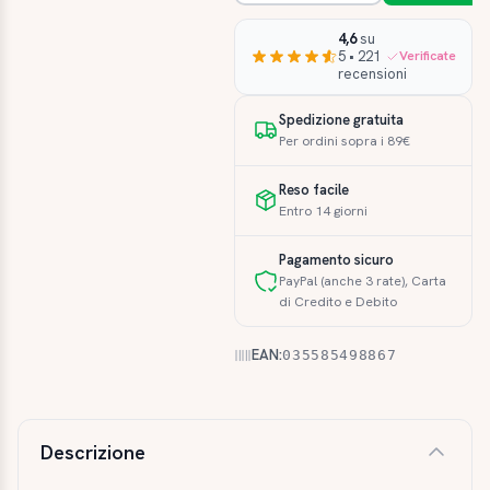
4,6
su
5 • 221
Verificate
recensioni
Spedizione gratuita
Per ordini sopra i 89€
Reso facile
Entro 14 giorni
Pagamento sicuro
PayPal (anche 3 rate), Carta
di Credito e Debito
EAN:
035585498867
Descrizione e caratteristiche
Descrizione