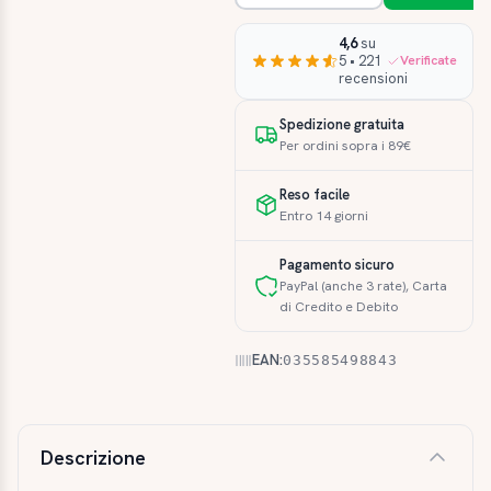
4,6
su
5 • 221
Verificate
recensioni
Spedizione gratuita
Per ordini sopra i 89€
Reso facile
Entro 14 giorni
Pagamento sicuro
PayPal (anche 3 rate), Carta
di Credito e Debito
EAN:
035585498843
Descrizione e caratteristiche
Descrizione