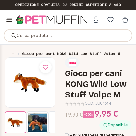
SPEDIZIONE GRATUITA
SU ORDINI SUPERIORI A €89
Cerca prodotti...
Home
Gioco per cani KONG Wild Low Stuff Volpe M
Gioco per cani
KONG Wild Low
Stuff Volpe M
COD:
JU04614
9,95 €
19,90 €
-50%
Disponibile
+ €8,90 di spese di spedizione