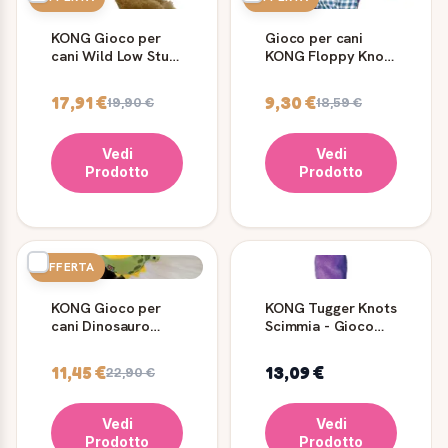
KONG Gioco per
Gioco per cani
cani Wild Low Stuff
KONG Floppy Knots
Fagiano M
Elefante Viola M-L
17,91 €
9,30 €
19,90 €
18,59 €
Vedi
Vedi
Prodotto
Prodotto
OFFERTA
KONG Gioco per
KONG Tugger Knots
cani Dinosauro
Scimmia - Gioco
verde M/L
Corda con Squittio
per cani
11,45 €
13,09 €
22,90 €
Vedi
Vedi
Prodotto
Prodotto