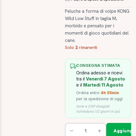
Peluche a forma di volpe KONG
Wild Low Stuff in taglia M,
morbido e pensato per i
momenti di gioco quotidiani del
cane.
Solo
2
rimanenti
CONSEGNA STIMATA
Ordina adesso e ricevi
tra il
Venerdì 7 Agosto
e il
Martedì 11 Agosto
Ordina entro
4h 55min
per la spedizione di oggi
Isole e CAP disagiati
richiedono 1/2 giorni in più
Aggiungi 