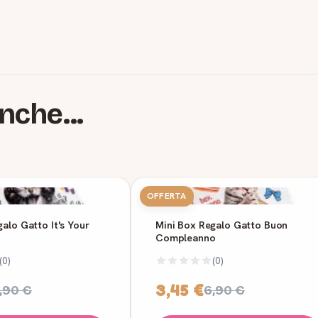
nche...
OFFERTA
alo Gatto It's Your
Mini Box Regalo Gatto Buon
Compleanno
(0)
(0)
3,45 €
,90 €
6,90 €