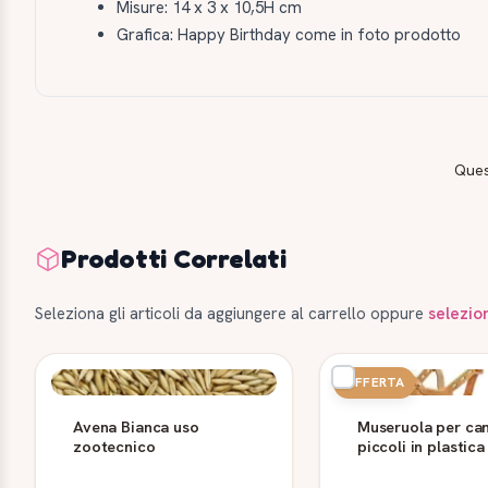
Misure: 14 x 3 x 10,5H cm
Grafica: Happy Birthday come in foto prodotto
Ques
Prodotti Correlati
Seleziona gli articoli da aggiungere al carrello oppure
selezio
OFFERTA
Avena Bianca uso
Museruola per can
zootecnico
piccoli in plastica
cuoio XS