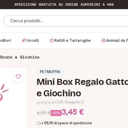
SPEDIZIONE GRATUITA
SU ORDINI SUPERIORI A €89
Cerca prodotti...
ditori
Uccelli
Rettili e Tartarughe
Animali da 
 Snack e Giochino
PETMUFFIN
Mini Box Regalo Gatt
e Giochino
COD:
Boxgatto/3
3,45 €
6,90 €
-50%
+ €8,90 di spese di spedizione