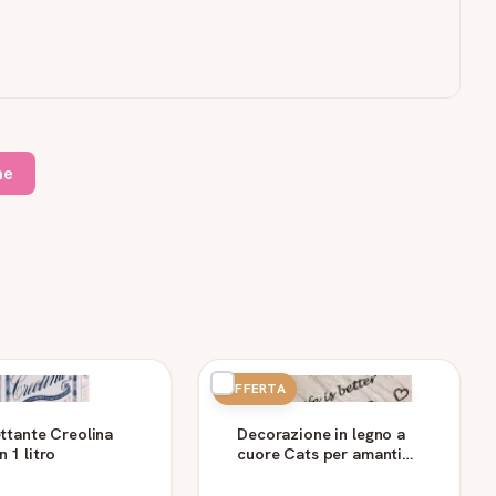
ne
OFFERTA
ettante Creolina
Decorazione in legno a
 1 litro
cuore Cats per amanti
dei gatti