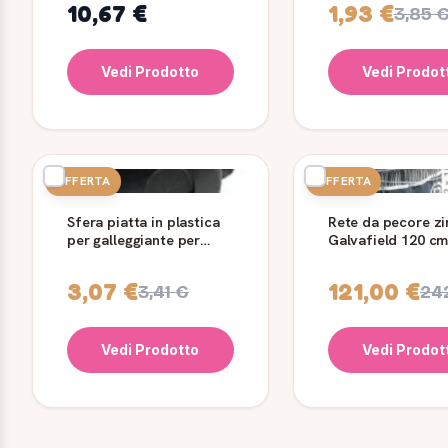
10,67 €
1,93 €
3,85 
Vedi Prodotto
Vedi Prodot
OFFERTA
OFFERTA
Sfera piatta in plastica
Rete da pecore zi
per galleggiante per
Galvafield 120 cm
abbeveratoio
m
3,07 €
121,00 €
3,41 €
24
Vedi Prodotto
Vedi Prodot