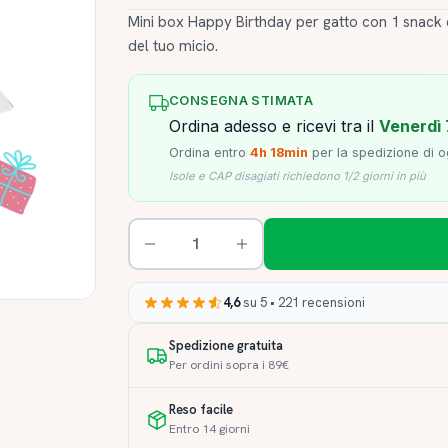
Mini box Happy Birthday per gatto con 1 snack e
del tuo micio.
CONSEGNA STIMATA
Ordina adesso e ricevi tra il
Venerdì 
Ordina entro
4h 18min
per la spedizione di o
Isole e CAP disagiati richiedono 1/2 giorni in più
4,6
su 5 • 221 recensioni
Spedizione gratuita
Per ordini sopra i 89€
Reso facile
Entro 14 giorni