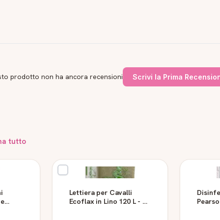
to prodotto non ha ancora recensioni
Scrivi la Prima Recensio
na tutto
i
Lettiera per Cavalli
Disinf
 e
Ecoflax in Lino 120 L - 20
Pearson
kg