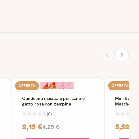
OFFERTA
OFFERTA
Candelina musicale per cane e
Mini Box Re
gatto rosa con zampina
Maschera
(0)
2,15 €
5,52 €
4,29 €