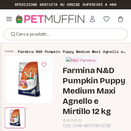
SPEDIZIONE GRATUITA
SU ORDINI SUPERIORI A €89
Cerca prodotti...
Home
Farmina N&D Pumpkin Puppy Medium Maxi Agnello e Mirtillo 12 kg
Farmina N&D
Pumpkin Puppy
Medium Maxi
Agnello e
Mirtillo 12 kg
COD:
CONF-8373778710725