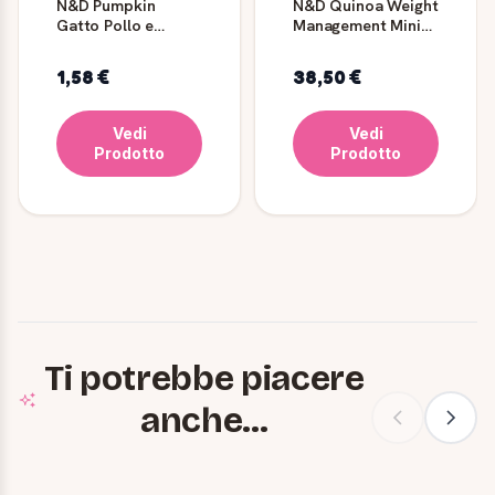
N&D Pumpkin
N&D Quinoa Weight
Gatto Pollo e
Management Mini
Melograno 70 g
Agnello 2,5 kg
1,58 €
38,50 €
Vedi
Vedi
Prodotto
Prodotto
Ti potrebbe piacere
anche...