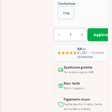
Confezione:
12 kg
Aggiungi 
4,6
su
5 • 221
Verificate
recensioni
Spedizione gratuita
Per ordini sopra i 89€
Reso facile
Entro 14 giorni
Pagamento sicuro
PayPal (anche 3 rate), Carta
di Credito e Debito