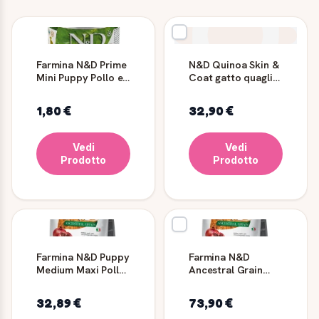
Farmina N&D Prime
N&D Quinoa Skin &
Mini Puppy Pollo e
Coat gatto quaglia
Melograno 140 g
1,5 kg
1,80 €
32,90 €
Vedi
Vedi
Prodotto
Prodotto
Farmina N&D Puppy
Farmina N&D
Medium Maxi Pollo
Ancestral Grain
2,5/12 kg
Pollo Medium/Maxi
12 kg
32,89 €
73,90 €