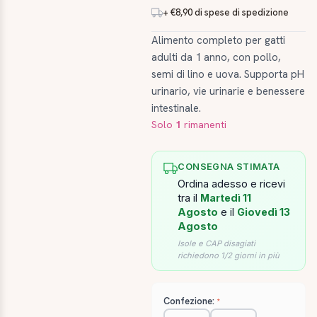
+ €8,90 di spese di spedizione
Alimento completo per gatti
adulti da 1 anno, con pollo,
semi di lino e uova. Supporta pH
urinario, vie urinarie e benessere
intestinale.
Solo
1
rimanenti
CONSEGNA STIMATA
Ordina adesso e ricevi
tra il
Martedì 11
Agosto
e il
Giovedì 13
Agosto
Isole e CAP disagiati
richiedono 1/2 giorni in più
Confezione: