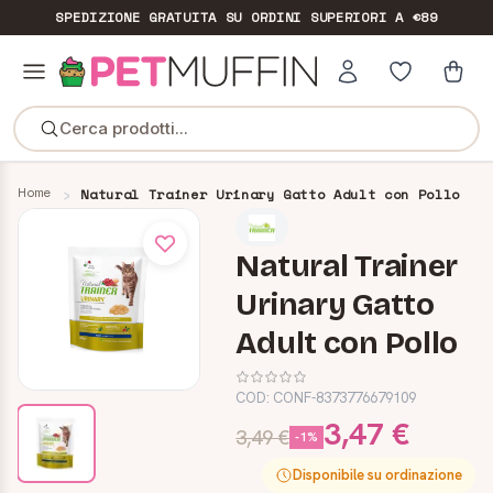
SPEDIZIONE GRATUITA
SU ORDINI SUPERIORI A €89
Cerca prodotti...
Home
Natural Trainer Urinary Gatto Adult con Pollo
Natural Trainer
Urinary Gatto
Adult con Pollo
COD:
CONF-8373776679109
3,47 €
3,49 €
-1%
Disponibile su ordinazione