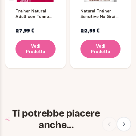
Trainer Natural
Natural Trainer
Adult con Tonno
Sensitive No Grain
Crocchette Gatto 3
- Medium-Maxi con
kg
trota e patate
27,99 €
22,55 €
Vedi
Vedi
Prodotto
Prodotto
Ti potrebbe piacere
anche...