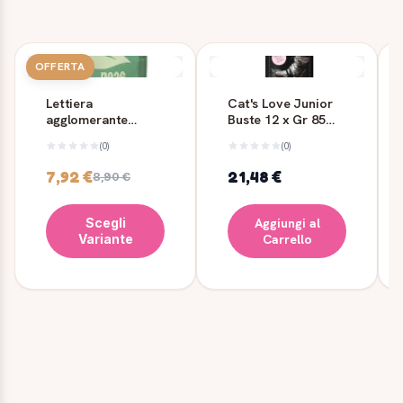
OFFERTA
Lettiera
Cat's Love Junior
agglomerante
Buste 12 x Gr 85
vegetale Oasy Peas
Pollo - Catslove
(0)
(0)
6 L
7,92 €
21,48 €
8,90 €
Scegli
Aggiungi al
Variante
Carrello