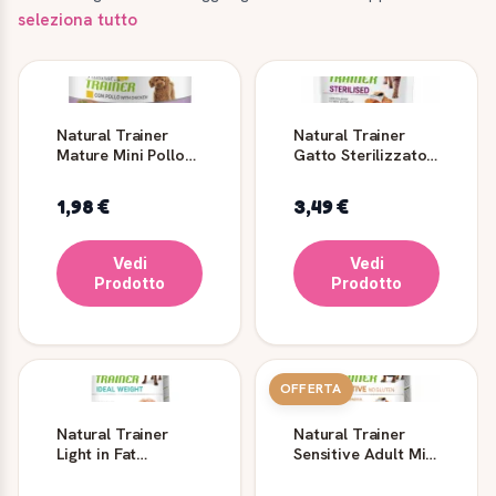
seleziona tutto
Natural Trainer
Natural Trainer
Mature Mini Pollo
Gatto Sterilizzato
umido cane senior
Salmone
150 g
1,98 €
3,49 €
Vedi
Vedi
Prodotto
Prodotto
OFFERTA
Natural Trainer
Natural Trainer
Light in Fat
Sensitive Adult Mini
Medium-Maxi Adult
Salmone per Cani
con Carni bianche