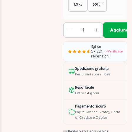
1,5 kg
300 gr
Aggiungi 
4,6
su
5 • 221
Verificate
recensioni
Spedizione gratuita
Per ordini sopra i 89€
Reso facile
Entro 14 giorni
Pagamento sicuro
PayPal (anche 3 rate), Carta
di Credito e Debito
EAN:
8059149246895