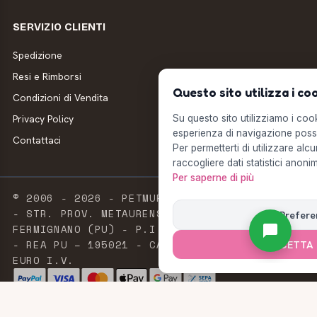
SERVIZIO CLIENTI
Spedizione
Resi e Rimborsi
Questo sito utilizza i co
Condizioni di Vendita
Privacy Policy
Su questo sito utilizziamo i cooki
esperienza di navigazione possi
Contattaci
Per permetterti di utilizzare alcu
raccogliere dati statistici anonim
Per saperne di più
© 2006 - 2026 - PETMUFFIN - MILLSTORE SRL
- STR. PROV. METAURENSE, 20 - 61033
Prefere
FERMIGNANO (PU) - P.I. E C.F. 02603420411
- REA PU – 195021 - CAPITALE SOCIALE 2.500
ACCETTA 
EURO I.V.