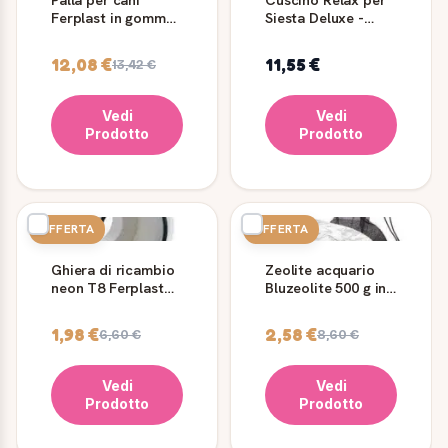
Ferplast in gomma
Siesta Deluxe -
dura 8 cm XL
Ferplast
12,08 €
11,55 €
13,42 €
Vedi
Vedi
Prodotto
Prodotto
OFFERTA
OFFERTA
Ghiera di ricambio
Zeolite acquario
neon T8 Ferplast
Bluzeolite 500 g in
per lampade
granuli
1,98 €
2,58 €
6,60 €
8,60 €
Vedi
Vedi
Prodotto
Prodotto