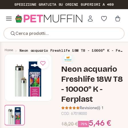
SPEDIZIONE GRATUITA
SU ORDINI SUPERIORI A €89
Cerca prodotti...
Home
Neon acquario Freshlife 18W T8 - 10000° K - Ferplast
Neon acquario
Freshlife 18W T8
- 10000° K -
Ferplast
Revisione(i) 1
COD:
67018000
5,46 €
18,20 €
-70%