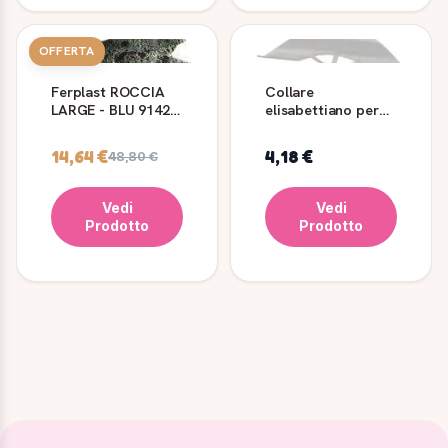
OFFERTA
Ferplast ROCCIA
Collare
LARGE - BLU 9142 -
elisabettiano per
Decorazioni in
cani e gatti
resina per acquario
Ferplast
14,64 €
4,18 €
48,80 €
Vedi
Vedi
Prodotto
Prodotto