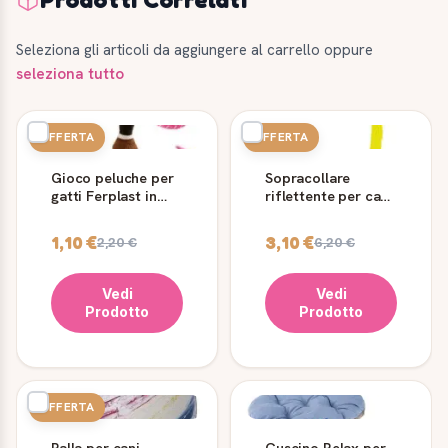
Seleziona gli articoli da aggiungere al carrello oppure
seleziona tutto
OFFERTA
OFFERTA
Gioco peluche per
Sopracollare
gatti Ferplast in
riflettente per cani
fibra sintetica
Reflex C15/44
Ferplast
1,10 €
3,10 €
2,20 €
6,20 €
Vedi
Vedi
Prodotto
Prodotto
OFFERTA
Palla per cani
Cuscino Relax per