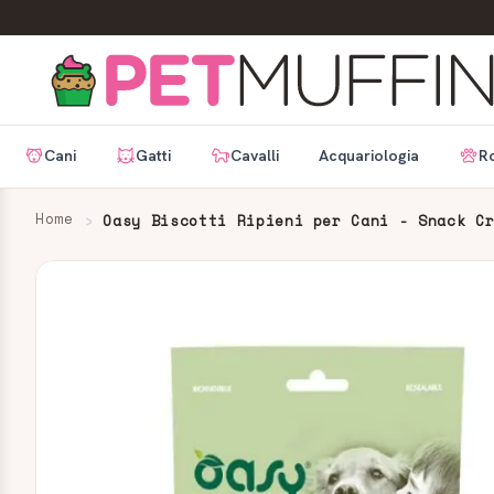
Cani
Gatti
Cavalli
Acquariologia
Ro
Home
Oasy Biscotti Ripieni per Cani - Snack C