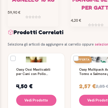
PER GATT
59,90 €
4,20 €
Prodotti Correlati
Seleziona gli articoli da aggiungere al carrello oppure
selezio
OFFERTA
Oasy Ossi Masticabili
Oasy Multipack A
per Cani con Pollo
Tonno e Salmone 
Medium 2 pezzi
4x85 g
4,50 €
2,57 €
2,85 
Vedi Prodotto
Vedi Prodot