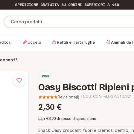
SPEDIZIONE GRATUITA
SU ORDINI SUPERIORI A €89
Cerca prodotti...
ditori
Uccelli
Rettili e Tartarughe
Animali da 
roccanti
Oasy Biscotti Ripieni
COD:
CONF-8373758132421
Revisione(i) 1
2,30 €
+ €8,90 di spese di spedizione
Snack Oasy croccanti fuori e cremosi dentro, in bu