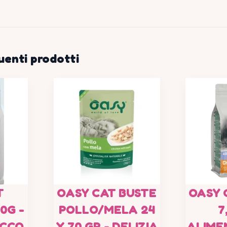
uenti prodotti
T
OASY CAT BUSTE
OASY 
0G -
POLLO/MELA 24
7
ECCO
X 70 GR - DELIZIA
ALIME