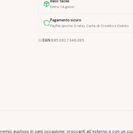
Reso facile
Entro 14 giorni
Pagamento sicuro
PayPal (anche 3 rate), Carta di Credito e Debito
EAN:
8053017346205
emio gustoso in ogni occasione: croccanti all’esterno e con un cu