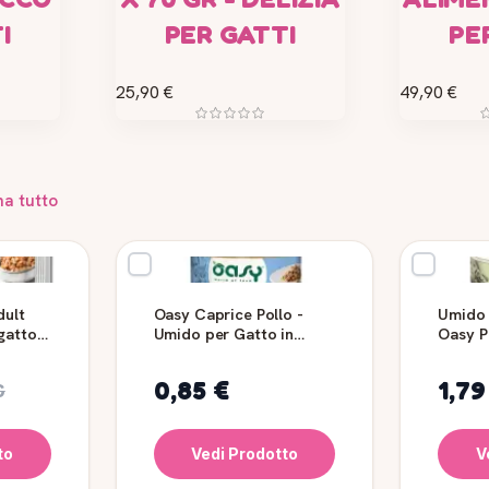
I
PER GATTI
PE
25,90 €
49,90 €
na tutto
dult
Oasy Caprice Pollo -
Umido 
gatto
Umido per Gatto in
Oasy P
Lattina 85 g
g
0,85 €
1,79
€
to
Vedi Prodotto
V