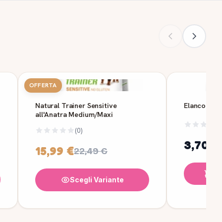
OFFERTA
Natural Trainer Sensitive
Elanco Joki
all'Anatra Medium/Maxi
(0)
3,70 €
15,99 €
22,49 €
Ag
Scegli Variante