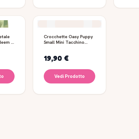
etale
Crocchette Oasy Puppy
 Neem 6
Small Mini Tacchino
Grain Free 2,5 kg
19,90 €
to
Vedi Prodotto