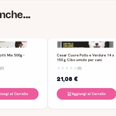
nche...
otti Mix 500g -
Cesar Cuore Pollo e Verdure 14 x
150 g Cibo umido per cani
(0)
(0)
21,08 €
iungi al Carrello
Aggiungi al Carrello