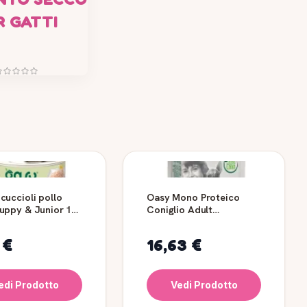
R GATTI
cuccioli pollo
Oasy Mono Proteico
uppy & Junior 150
Coniglio Adult
Small/Mini 2,5 kg
 €
16,63 €
edi Prodotto
Vedi Prodotto