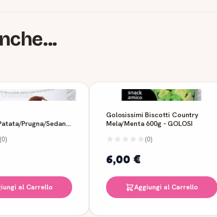
nche...
Golosissimi Biscotti Country
Patata/Prugna/Sedano
Mela/Menta 600g - GOLOSI
(0)
(0)
6,00 €
iungi al Carrello
Aggiungi al Carrello