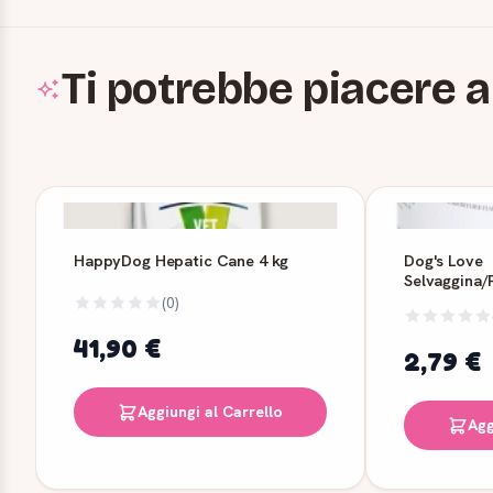
Ti potrebbe piacere a
HappyDog Hepatic Cane 4 kg
Dog's Love
Selvaggina/
200g
(0)
41,90 €
2,79 €
Aggiungi al Carrello
Agg