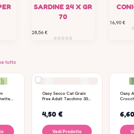
PER
SARDINE 24 X GR
CONI
70
16,90 €
28,56 €
na tutto
um
Oasy Secco Cat Grain
Oasy A
hette
Free Adult Tacchino 300
Crocch
Gr
Taglia
4,50 €
6,6
to
Vedi Prodotto
V