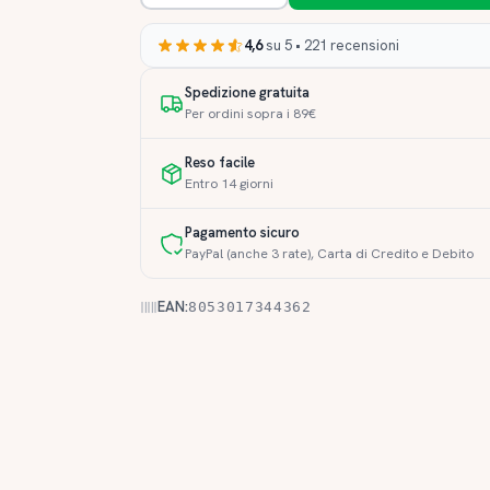
4,6
su 5 • 221 recensioni
Spedizione gratuita
Per ordini sopra i 89€
Reso facile
Entro 14 giorni
Pagamento sicuro
PayPal (anche 3 rate), Carta di Credito e Debito
EAN:
8053017344362