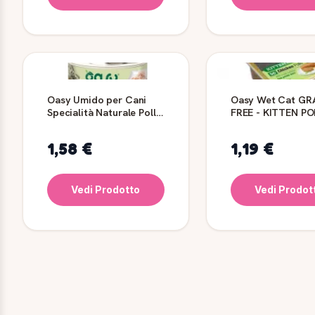
Oasy Umido per Cani
Oasy Wet Cat GR
Specialità Naturale Pollo
FREE - KITTEN P
150 g
CON PATATE DOLC
Vaschetta 85 gr
1,58 €
1,19 €
Vedi Prodotto
Vedi Prodot