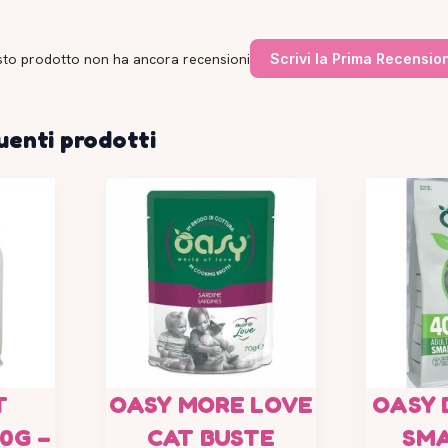
to prodotto non ha ancora recensioni
Scrivi la Prima Recensio
uenti prodotti
T
OASY MORE LOVE
OASY
0G –
CAT BUSTE
SMA