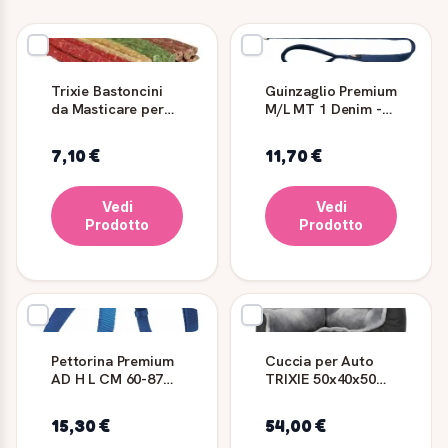
Trixie Bastoncini
Guinzaglio Premium
da Masticare per
M/L MT 1 Denim -
Cani Mix 100 Pezzi
TRIXIE
7,10 €
11,70 €
Vedi
Vedi
Prodotto
Prodotto
Pettorina Premium
Cuccia per Auto
AD H L CM 60-87
TRIXIE 50x40x50
Denim - Trixie
cm Nero/Grigio
15,30 €
54,00 €