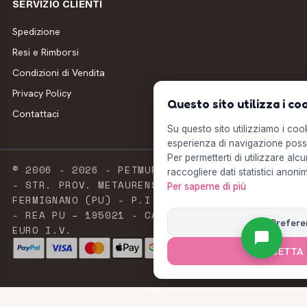
SERVIZIO CLIENTI
Spedizione
Resi e Rimborsi
Condizioni di Vendita
Privacy Policy
Questo sito utilizza i co
Contattaci
Su questo sito utilizziamo i cooki
esperienza di navigazione possi
Per permetterti di utilizzare alcu
© 2006 - 2026 - PETMUFFIN - MILLSTORE SRL
raccogliere dati statistici anonim
- STR. PROV. METAURENSE, 20 - 61033
Per saperne di più
FERMIGNANO (PU) - P.I. E C.F. 02603420411
- REA PU – 195021 - CAPITALE SOCIALE 2.500
Prefere
EURO I.V.
ACCETTA 