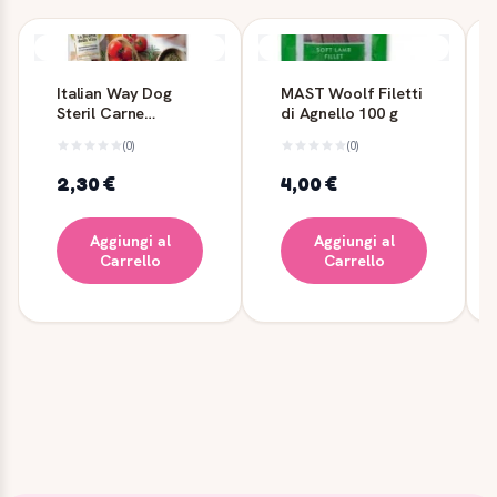
Italian Way Dog
MAST Woolf Filetti
Steril Carne
di Agnello 100 g
Bianca/CURCUMA
(0)
(0)
30g - Giuntini
2,30 €
4,00 €
Aggiungi al
Aggiungi al
Carrello
Carrello