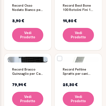
Record Osso
Record Best Bone
Nodato Bianco per
100 Rotolini Fini 13
Cani M 20 cm 160 g
cm per Cani
3,90 €
14,80 €
Vedi
Vedi
Prodotto
Prodotto
Record Bracco
Record Pettine
Guinzaglio per Cani
Spratts per cani
Grigio 90 cm
15,5 x 3 cm
79,94 €
25,30 €
Vedi
Vedi
Prodotto
Prodotto