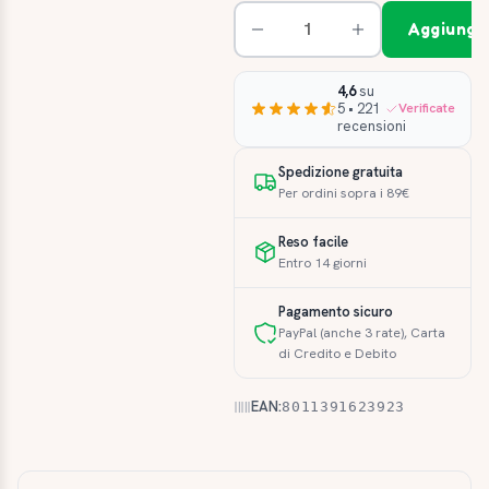
Aggiungi 
4,6
su
5 • 221
Verificate
recensioni
Spedizione gratuita
Per ordini sopra i 89€
Reso facile
Entro 14 giorni
Pagamento sicuro
PayPal (anche 3 rate), Carta
di Credito e Debito
EAN:
8011391623923
Descrizione e caratteristiche