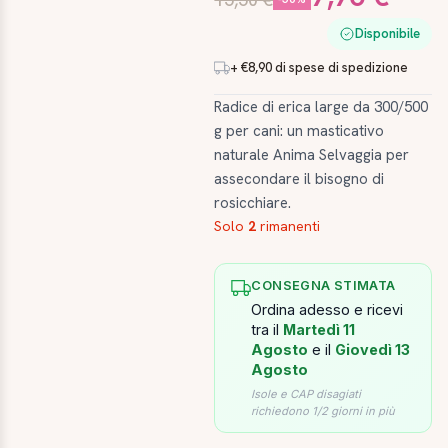
Disponibile
+ €8,90 di spese di spedizione
Radice di erica large da 300/500
g per cani: un masticativo
naturale Anima Selvaggia per
assecondare il bisogno di
rosicchiare.
Solo
2
rimanenti
CONSEGNA STIMATA
Ordina adesso e ricevi
tra il
Martedì 11
Agosto
e il
Giovedì 13
Agosto
Isole e CAP disagiati
richiedono 1/2 giorni in più