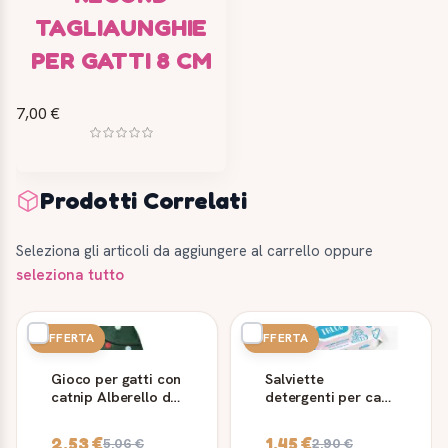
TAGLIAUNGHIE
PER GATTI 8 CM
7,00 €
Prodotti Correlati
Seleziona gli articoli da aggiungere al carrello oppure
seleziona tutto
OFFERTA
OFFERTA
Gioco per gatti con
Salviette
catnip Alberello di
detergenti per cani
Natale
e gatti Talco
Record 40 pz
2,53 €
1,45 €
5,06 €
2,90 €