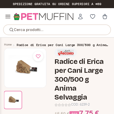
SPEDIZIONE GRATUITA
SU ORDINI SUPERIORI A €89
Cerca prodotti...
Home
Radice di Erica per Cani Large 300/500 g Anima Selvaggia
Radice di Erica
per Cani Large
300/500 g
Anima
Selvaggia
COD:
6239-2
7,75 €
15,50 €
-50%