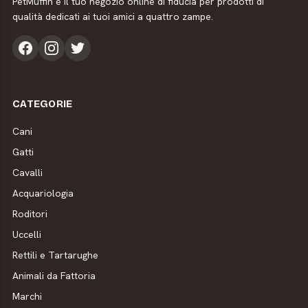
PetMuffin è il tuo negozio online di fiducia per prodotti di
qualità dedicati ai tuoi amici a quattro zampe.
CATEGORIE
Cani
Gatti
Cavalli
Acquariologia
Roditori
Uccelli
Rettili e Tartarughe
Animali da Fattoria
Marchi