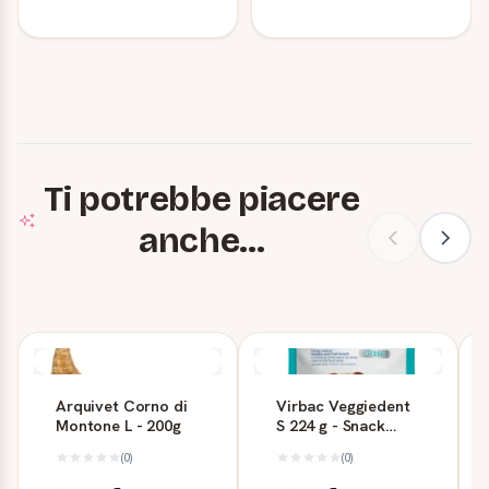
Ti potrebbe piacere
anche...
Arquivet Corno di
Virbac Veggiedent
Montone L - 200g
S 224 g - Snack
dentale per cani
(0)
(0)