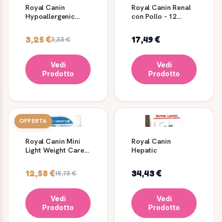
Royal Canin
Royal Canin Renal
Hypoallergenic
con Pollo - 12
Umido Cane Paté
bustine da 85 gr
Dietetico
3,25 €
17,49 €
3,33 €
Vedi
Vedi
Prodotto
Prodotto
OFFERTA
Royal Canin Mini
Royal Canin
Light Weight Care
Hepatic
per cani piccoli
12,58 €
34,43 €
15,73 €
Vedi
Vedi
Prodotto
Prodotto