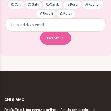
Cani
Gatti
Cavalli
Pesci
Roditori
Uccelli
Rettili
Iscriviti
CHI SIAMO
PetMuffin è il tuo negozio online di fiducia per prodotti di