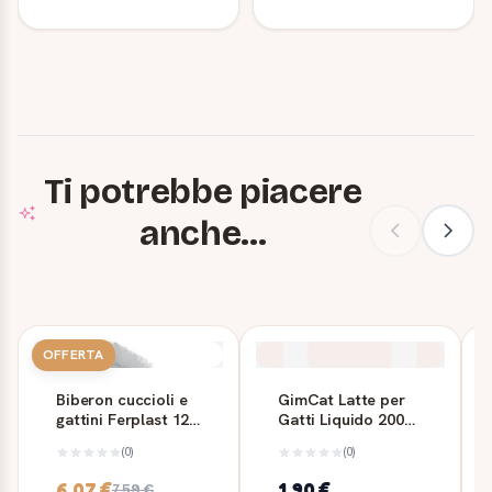
Ti potrebbe piacere
anche...
OFFERTA
Biberon cuccioli e
GimCat Latte per
gattini Ferplast 120
Gatti Liquido 200
ml con scovolino
ml
(0)
(0)
6,07 €
1,90 €
7,59 €