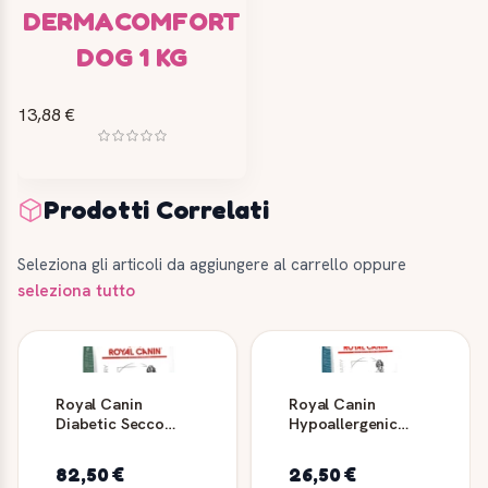
DERMACOMFORT
DOG 1 KG
13,88 €
Prodotti Correlati
Seleziona gli articoli da aggiungere al carrello oppure
seleziona tutto
Royal Canin
Royal Canin
Diabetic Secco
Hypoallergenic
Cane - Dieta
moderate calorie
Veterinaria
crocchette cane
82,50 €
26,50 €