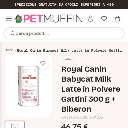
SPEDIZIONE GRATUITA
SU ORDINI SUPERIORI A €89
Cerca prodotti...
Home
Royal Canin Babycat Milk Latte in Polvere Gattini 300 g + Biberon
Royal Canin
Babycat Milk
Latte in Polvere
Gattini 300 g +
Biberon
COD:
3-01255
46,75 €