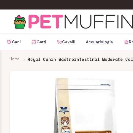
Cani
Gatti
Cavalli
Acquariologia
Ro
Home
Royal Canin Gastrointestinal Moderate Ca