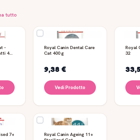
na tutto
t -
Royal Canin Dental Care
Royal 
tti 400
Cat 400 g
32
9,38 €
33,
to
Vedi Prodotto
V
ised 7+
Royal Canin Ageing 11+
Sterilized Cat,