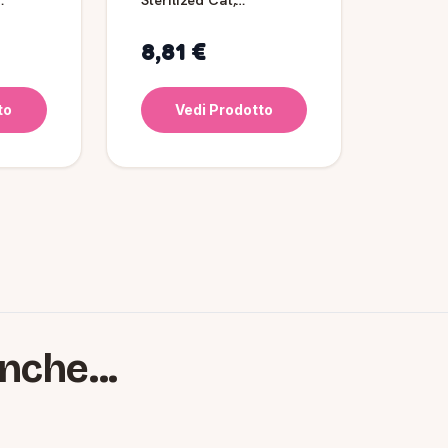
crocchette per gatti
sterilizzati senior, 400 g
8,81 €
to
Vedi Prodotto
nche...