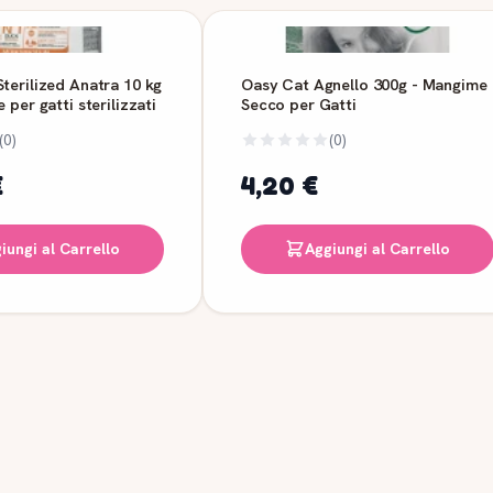
terilized Anatra 10 kg
Oasy Cat Agnello 300g - Mangime
 per gatti sterilizzati
Secco per Gatti
(0)
(0)
€
4,20 €
iungi al Carrello
Aggiungi al Carrello