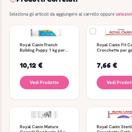
Seleziona gli articoli da aggiungere al carrello oppure
selezio
Royal Canin French
Royal Canin Fit Ca
Bulldog Puppy 1 kg per
Crocchette per ga
cuccioli
g
10,12 €
7,66 €
Vedi Prodotto
Vedi Prodot
Royal Canin Mature
Royal Canin Steril
Consult Dog buste 12 x
Crocchette Gatti