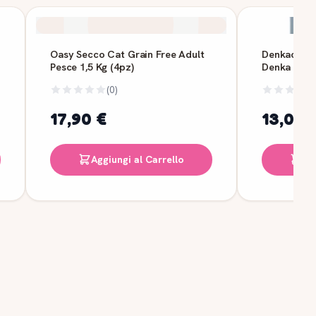
Oasy Secco Cat Grain Free Adult
Denkacat Ad
Pesce 1,5 Kg (4pz)
Denka
(0)
17,90 €
13,00 
Aggiungi al Carrello
Ag