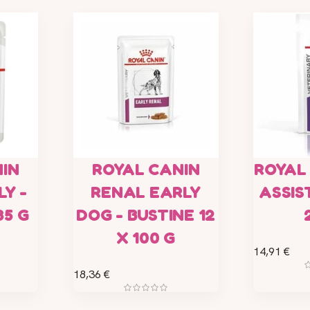
IN
ROYAL CANIN
ROYAL 
LY -
RENAL EARLY
ASSIS
85 G
DOG - BUSTINE 12
X 100 G
14,91 €
18,36 €