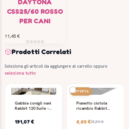
DAYTONA
CSS25/60 ROSSO
PER CANI
11,45 €
Prodotti Correlati
Seleziona gli articoli da aggiungere al carrello oppure
seleziona tutto
OFFERTA
Gabbia conigli nani
Pianetto ciotola
Rabbit 120 Suite -
ricambio Rabbit
Ferplast
100 Ferplast grigio
191,07 €
6,60 €
13,20 €