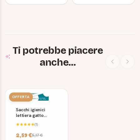
Ti potrebbe piacere
anche...
OFFERTA
Sacchi igienici
lettiera gatto
Ferplast FPI 5361
(1)
12 pz
2,59 €
5,17 €