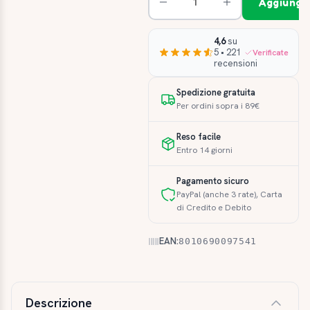
Aggiungi 
4,6
su
5 • 221
Verificate
recensioni
Spedizione gratuita
Per ordini sopra i 89€
Reso facile
Entro 14 giorni
Pagamento sicuro
PayPal (anche 3 rate), Carta
di Credito e Debito
EAN:
8010690097541
Descrizione e caratteristiche
Descrizione