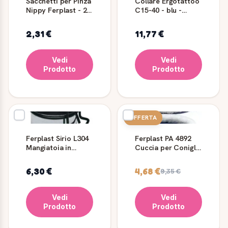
Sacchetti per Pinza
Collare Ergotattoo
Nippy Ferplast - 24
C15-40 - blu -
Pezzi
Ferplast
2,31 €
11,77 €
Vedi
Vedi
Prodotto
Prodotto
OFFERTA
Ferplast Sirio L304
Ferplast PA 4892
Mangiatoia in
Cuccia per Conigli
Acciaio per
e Cavie Reversibile
Pappagalli
6,30 €
4,68 €
9,35 €
Vedi
Vedi
Prodotto
Prodotto