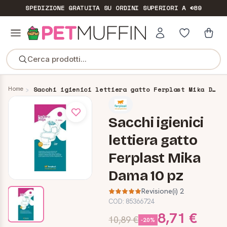
SPEDIZIONE GRATUITA
SU ORDINI SUPERIORI A €89
Cerca prodotti...
Home
Sacchi igienici lettiera gatto Ferplast Mika Dama 10 pz
Sacchi igienici
lettiera gatto
Ferplast Mika
Dama 10 pz
Revisione(i) 2
COD:
85366724
8,71 €
10,89 €
-20%