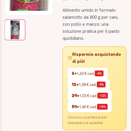
Alimento umido in formato
salamotto da 800 g per cani,
con pollo e manzo: una
soluzione pratica per il pasto
quotidiano.
Risparmia acquistando
di più!
6+
1,62 €
cad.
-6%
12+
1,58 €
cad.
-9%
24+
1,53 €
cad.
-12%
54+
1,40 €
cad.
-19%
Clicca su una fascia per
impostare la quantità