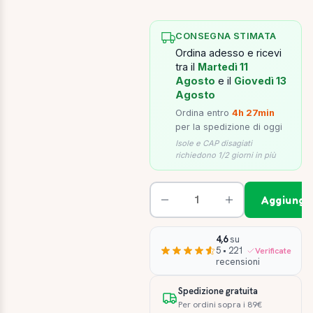
CONSEGNA STIMATA
Ordina adesso e ricevi
tra il
Martedì 11
Agosto
e il
Giovedì 13
Agosto
Ordina entro
4h 27min
per la spedizione di oggi
Isole e CAP disagiati
richiedono 1/2 giorni in più
Aggiungi 
4,6
su
5 • 221
Verificate
recensioni
Spedizione gratuita
Per ordini sopra i 89€