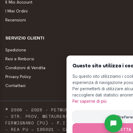
Il Mio Account
I Miei Ordini
Recensioni
SERVIZIO CLIENTI
Spedizione
Resi e Rimborsi
Questo sito utilizza i co
Condizioni di Vendita
Privacy Policy
Su questo sito utilizziamo i cooki
esperienza di navigazione possi
Contattaci
Per permetterti di utilizzare alcu
raccogliere dati statistici anonim
Per saperne di più
© 2006 - 2026 - PETMUFFIN - MILLSTORE SRL
- STR. PROV. METAURENSE, 20 - 61033
Prefere
FERMIGNANO (PU) - P.I. E C.F. 02603420411
- REA PU – 195021 - CAPITALE SOCIALE 2.500
ACCETTA 