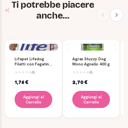
Ti potrebbe piacere
anche...
Lifepet Lifedog
Agras Stuzzy Dog
Filetti con Fegatini
Mono Agnello 400 g
e Cuori di Pollo 90
(0)
(0)
g
1,76 €
2,70 €
Aggiungi al
Aggiungi al
Carrello
Carrello