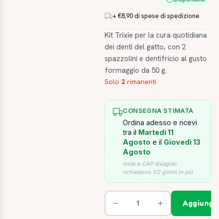
+ €8,90 di spese di spedizione
Kit Trixie per la cura quotidiana
dei denti del gatto, con 2
spazzolini e dentifricio al gusto
formaggio da 50 g.
Solo
2
rimanenti
CONSEGNA STIMATA
Ordina adesso e ricevi
tra il
Martedì 11
Agosto
e il
Giovedì 13
Agosto
Isole e CAP disagiati
richiedono 1/2 giorni in più
Aggiungi 