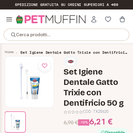
SPEDIZIONE GRATUITA
SU ORDINI SUPERIORI A €89
Cerca prodotti...
Home
Set Igiene Dentale Gatto Trixie con Dentifricio 50 g
Set Igiene
Dentale Gatto
Trixie con
Dentifricio 50 g
COD:
TX25620
6,21 €
6,90 €
-10%
Disponibile