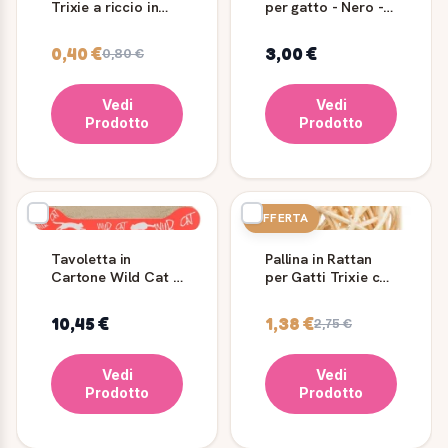
Trixie a riccio in
per gatto - Nero -
vinile 3 cm
Trixie
0,40 €
3,00 €
0,80 €
Vedi
Vedi
Prodotto
Prodotto
OFFERTA
Tavoletta in
Pallina in Rattan
Cartone Wild Cat -
per Gatti Trixie con
Trixie
Campanellino
10,45 €
1,38 €
2,75 €
Vedi
Vedi
Prodotto
Prodotto