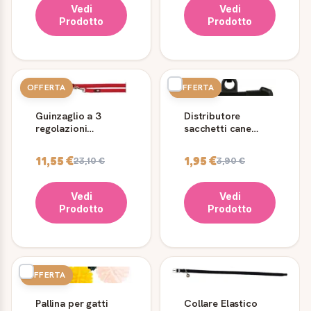
Vedi
Vedi
Prodotto
Prodotto
OFFERTA
OFFERTA
Guinzaglio a 3
Distributore
regolazioni
sacchetti cane
Comfort Soft
Trixie con rotolo
Trixie rosso
15 pezzi
11,55 €
1,95 €
23,10 €
3,90 €
Vedi
Vedi
Prodotto
Prodotto
OFFERTA
Pallina per gatti
Collare Elastico