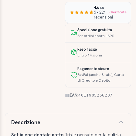
4,6
su
5 • 221
Verificate
recensioni
Spedizione gratuita
Per ordini sopra i 89€
Reso facile
Entro 14 giorni
Pagamento sicuro
PayPal (anche 3 rate), Carta
di Credito e Debito
EAN:
4011905256207
Descrizione e caratteristiche
Descrizione
Set igiene dentale gatto
Trixie pensato per la pulizia