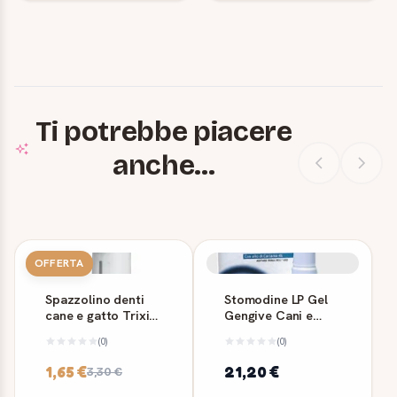
Ti potrebbe piacere
anche...
OFFERTA
Spazzolino denti
Stomodine LP Gel
cane e gatto Trixie
Gengive Cani e
- Set 2 pezzi
Gatti 50 ml ICF
(0)
(0)
1,65 €
21,20 €
3,30 €