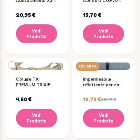
Adestramento XS-S
Comfort L 60-76
MT 2 Grigio -
Grigio - TRIXIE
TRIXIE
20,95 €
15,70 €
Vedi
Vedi
Prodotto
Prodotto
OFFERTA
Collare TX
Impermeabile
PREMIUM TRIXIE
riflettente per cani
Sabbia M-L (35-55
Lunas Trixie
cm, 20 mm)
argento-blu
4,50 €
19,75 €
39,49 €
Vedi
Vedi
Prodotto
Prodotto