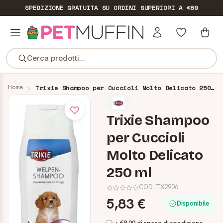
SPEDIZIONE GRATUITA
SU ORDINI SUPERIORI A €89
Cerca prodotti...
Home
Trixie Shampoo per Cuccioli Molto Delicato 250 ml
Trixie Shampoo
per Cuccioli
Molto Delicato
250 ml
COD:
TX2906
5,83 €
Disponibile