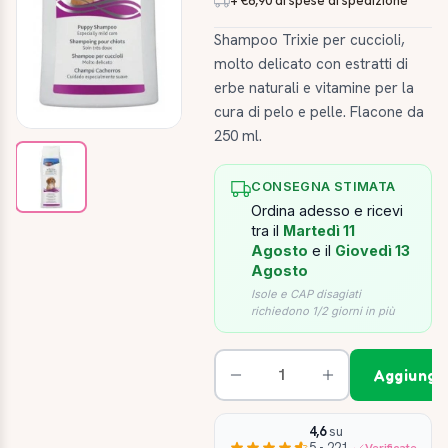
+ €8,90 di spese di spedizione
Shampoo Trixie per cuccioli,
molto delicato con estratti di
erbe naturali e vitamine per la
cura di pelo e pelle. Flacone da
250 ml.
CONSEGNA STIMATA
Ordina adesso e ricevi
tra il
Martedì 11
Agosto
e il
Giovedì 13
Agosto
Isole e CAP disagiati
richiedono 1/2 giorni in più
Aggiungi 
4,6
su
5 • 221
Verificate