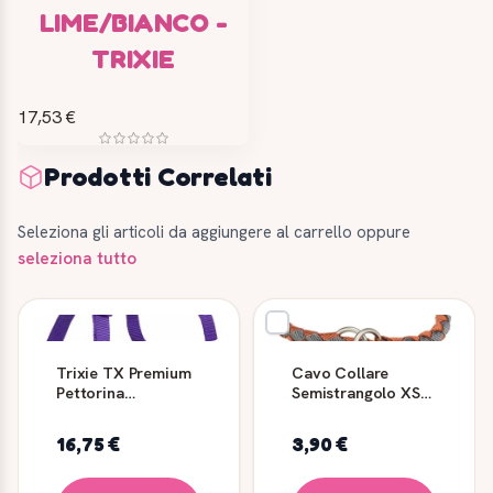
LIME/BIANCO -
TRIXIE
17,53 €
Prodotti Correlati
Seleziona gli articoli da aggiungere al carrello oppure
seleziona tutto
Trixie TX Premium
Cavo Collare
Pettorina
Semistrangolo XS-S
Regolabile Viola
25-31cm Ø12mm
60-87cm
Trixie
16,75 €
3,90 €
Ruggine/Grigio