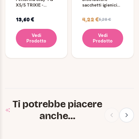
XS/S TRIXIE -
sacchetti igienici
Comfort e
cane Trixie con 2
Sicurezza
rotoli
13,60 €
4,22 €
5,28 €
Vedi
Vedi
Prodotto
Prodotto
Ti potrebbe piacere
anche...