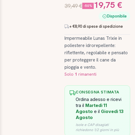
19,75 €
39,49 €
-50%
Disponibile
+ €8,90 di spese di spedizione
Impermeabile Lunas Trixie in
poliestere idrorepellente:
riflettente, regolabile e pensato
per proteggere il cane da
pioggia e vento.
Solo
1
rimanenti
CONSEGNA STIMATA
Ordina adesso e ricevi
tra il
Martedì 11
Agosto
e il
Giovedì 13
Agosto
Isole e CAP disagiati
richiedono 1/2 giorni in più