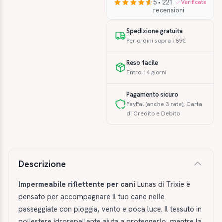
5 • 221
Verificate
recensioni
Spedizione gratuita
Per ordini sopra i 89€
Reso facile
Entro 14 giorni
Pagamento sicuro
PayPal (anche 3 rate), Carta
di Credito e Debito
Descrizione e caratteristiche
Descrizione
Impermeabile riflettente per cani
Lunas di Trixie è
pensato per accompagnare il tuo cane nelle
passeggiate con pioggia, vento e poca luce. Il tessuto in
poliestere idrorepellente aiuta a proteggerlo, mentre la