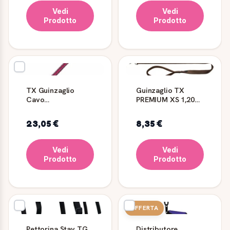
Vedi
Vedi
Prodotto
Prodotto
TX Guinzaglio
Guinzaglio TX
Cavo
PREMIUM XS 1,20
Addestramento
mm 10 m - TRIXIE
L/XL MT 2
23,05 €
8,35 €
Corallo/Grigio -
Trixie
Vedi
Vedi
Prodotto
Prodotto
OFFERTA
Pettorina Stay TG
Distributore