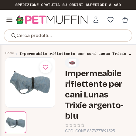
SPEDIZIONE GRATUITA
SU ORDINI SUPERIORI A €89
Cerca prodotti...
Home
Impermeabile riflettente per cani Lunas Trixie argento-blu
Impermeabile
riflettente per
cani Lunas
Trixie argento-
blu
COD:
CONF-8373777891525