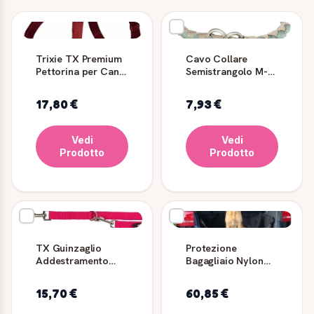
Trixie TX Premium
Cavo Collare
Pettorina per Cani
Semistrangolo M-L
L/XL Bordeaux
43-51cm Ø18mm
Salvia/Sabbia
17,80 €
7,93 €
TRIXIE
Vedi
Vedi
Prodotto
Prodotto
TX Guinzaglio
Protezione
Addestramento
Bagagliaio Nylon
Premium M/L
Trixie MT 1,64x1,25
Corallo - TRIXIE
Nero
15,70 €
60,85 €