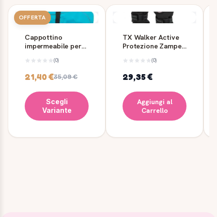
OFFERTA
Cappottino
TX Walker Active
impermeabile per
Protezione Zampe
cani Trixie Vimy
M-L - Trixie
(0)
(0)
turchese
21,40 €
29,35 €
35,09 €
Scegli
Aggiungi al
Variante
Carrello