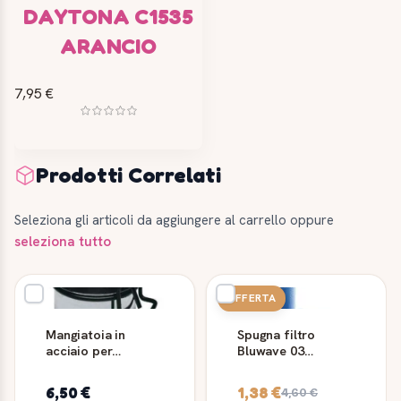
DAYTONA C1535
ARANCIO
7,95 €
Prodotti Correlati
Seleziona gli articoli da aggiungere al carrello oppure
seleziona tutto
OFFERTA
Mangiatoia in
Spugna filtro
acciaio per
Bluwave 03
pappagalli Ferplast
Ferplast Blumec 03
Sirio L302 0,5 L
6,50 €
1,38 €
4,60 €