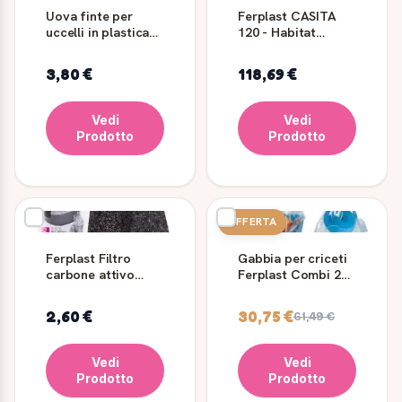
Uova finte per
Ferplast CASITA
uccelli in plastica
120 - Habitat
per nido 4 pz
spazioso per i
vostri Conigli e
3,80 €
118,69 €
Porcellini d'india
Vedi
Vedi
Prodotto
Prodotto
OFFERTA
Ferplast Filtro
Gabbia per criceti
carbone attivo
Ferplast Combi 2
lettiera gatto L135
con palestra
2 pz
2,60 €
30,75 €
61,49 €
Vedi
Vedi
Prodotto
Prodotto