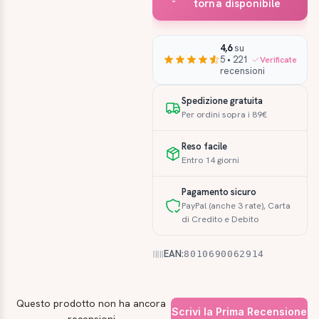
torna disponibile
4,6
su
5 • 221
Verificate
recensioni
Spedizione gratuita
Per ordini sopra i 89€
Reso facile
Entro 14 giorni
Pagamento sicuro
PayPal (anche 3 rate), Carta
di Credito e Debito
EAN:
8010690062914
Questo prodotto non ha ancora
Scrivi la Prima Recensione