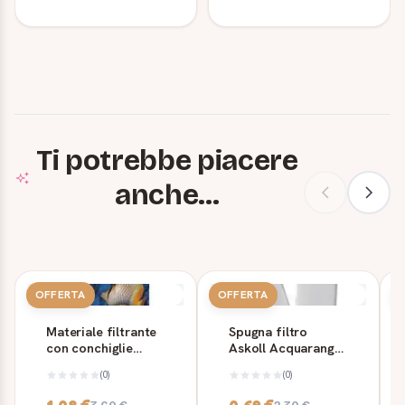
Ti potrebbe piacere
anche...
OFFERTA
OFFERTA
Materiale filtrante
Spugna filtro
con conchiglie
Askoll Acquaranger
Claroshell 1 kg
2 in poliestere
(0)
(0)
Prodac