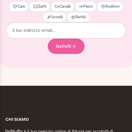
Cani
Gatti
Cavalli
Pesci
Roditori
Uccelli
Rettili
Iscriviti
CHI SIAMO
PetMuffin è il tuo negozio online di fiducia per prodotti di