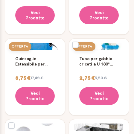
Vedi
Vedi
Prodotto
Prodotto
OFFERTA
OFFERTA
Guinzaglio
Tubo per gabbia
Estensibile per
criceti a U 180°
Cani Ferplast
Ferplast FPI 4806
Flippy One Tape
8,75 €
2,75 €
17,49 €
5,50 €
Vedi
Vedi
Prodotto
Prodotto