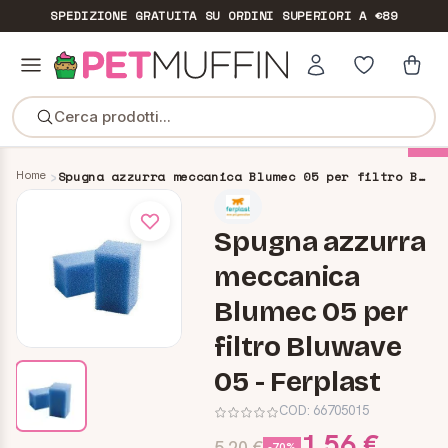
SPEDIZIONE GRATUITA
SU ORDINI SUPERIORI A €89
Cerca prodotti...
-70%
Home
Spugna azzurra meccanica Blumec 05 per filtro Bluwave 05 - Ferplast
Spugna azzurra
meccanica
Blumec 05 per
filtro Bluwave
05 - Ferplast
COD:
66705015
1,56 €
5,20 €
-70%