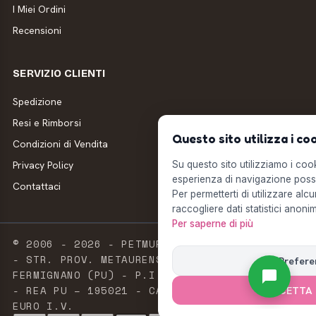
I Miei Ordini
Recensioni
SERVIZIO CLIENTI
Spedizione
Resi e Rimborsi
Questo sito utilizza i co
Condizioni di Vendita
Privacy Policy
Su questo sito utilizziamo i cooki
esperienza di navigazione possi
Contattaci
Per permetterti di utilizzare alcu
raccogliere dati statistici anonim
Per saperne di più
© 2006 - 2026 - PETMUFFIN - MILLSTORE SRL
- STR. PROV. METAURENSE, 20 - 61033
Prefere
FERMIGNANO (PU) - P.I. E C.F. 02603420411
- REA PU – 195021 - CAPITALE SOCIALE 2.500
ACCETTA 
EURO I.V.