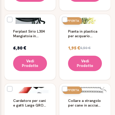
OFFERTA
Ferplast Sirio L304
Pianta in plastica
Mangiatoia in
per acquario
Acciaio per
Bacopa 20 cm
Pappagalli
6,30 €
1,95 €
6,50 €
Vedi
Vedi
Prodotto
Prodotto
OFFERTA
Cardatore per cani
Collare a strangolo
e gatti Large GRO
per cane in acciaio
5956 con pulsante
Chrome Ferplast