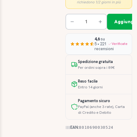
richiedono 1/2 giorni in più
Aggiungi 
4,6
su
5 • 221
Verificate
recensioni
Spedizione gratuita
Per ordini sopra i 89€
Reso facile
Entro 14 giorni
Pagamento sicuro
PayPal (anche 3 rate), Carta
di Credito e Debito
EAN:
8010690030524