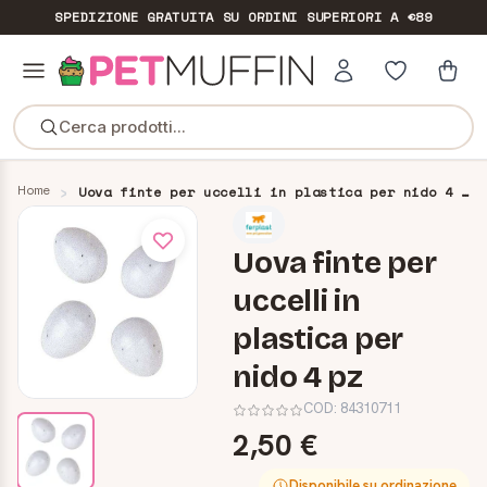
SPEDIZIONE GRATUITA
SU ORDINI SUPERIORI A €89
Cerca prodotti...
Home
Uova finte per uccelli in plastica per nido 4 pz
Uova finte per
uccelli in
plastica per
nido 4 pz
COD:
84310711
2,50 €
Disponibile su ordinazione