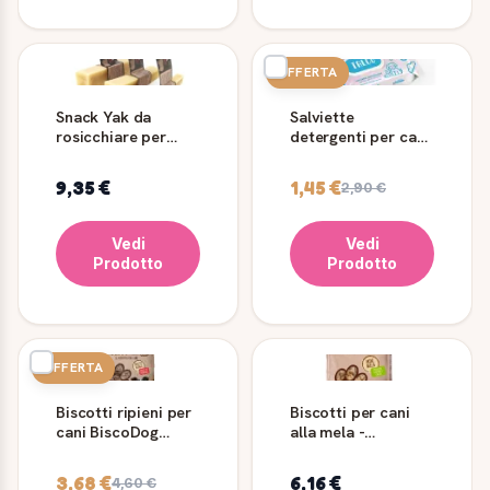
OFFERTA
Snack Yak da
Salviette
rosicchiare per
detergenti per cani
cani BestBone
e gatti Talco
Record 40 pz
9,35 €
1,45 €
2,90 €
Vedi
Vedi
Prodotto
Prodotto
OFFERTA
Biscotti ripieni per
Biscotti per cani
cani BiscoDog
alla mela -
Tronchetti 400 g
Biscodog Mini
400gr
3,68 €
6,16 €
4,60 €