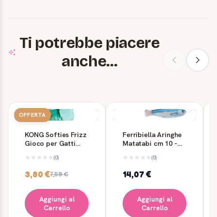
Ti potrebbe piacere
anche...
OFFERTA
KONG Softies Frizz
Ferribiella Aringhe
Gioco per Gatti
Matatabi cm 10 -
con Erba Gatta
Emotività e Felicità
(0)
(0)
per il Tuo Gatto
3,80 €
14,07 €
7,59 €
Aggiungi al
Aggiungi al
Carrello
Carrello