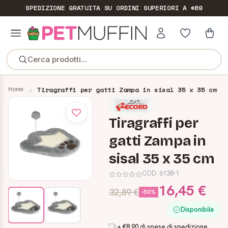
SPEDIZIONE GRATUITA
SU ORDINI SUPERIORI A €89
Cerca prodotti...
Home
Tiragraffi per gatti Zampa in sisal 35 x 35 cm
Tiragraffi per
gatti Zampa in
sisal 35 x 35 cm
COD:
6138-1
16,45 €
32,89 €
-50%
Disponibile
+ €8,90 di spese di spedizione