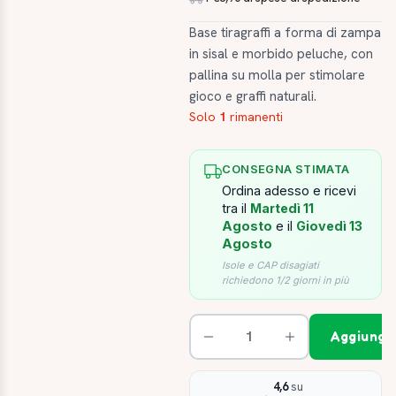
Base tiragraffi a forma di zampa
in sisal e morbido peluche, con
pallina su molla per stimolare
gioco e graffi naturali.
Solo
1
rimanenti
CONSEGNA STIMATA
Ordina adesso e ricevi
tra il
Martedì 11
Agosto
e il
Giovedì 13
Agosto
Isole e CAP disagiati
richiedono 1/2 giorni in più
Aggiungi 
4,6
su