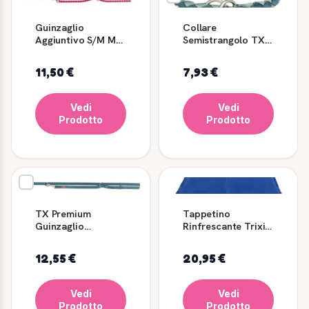
Guinzaglio
Collare
Aggiuntivo S/M MT
Semistrangolo TX
2,00 Ø MM 12
Petrolio/Salvia M-L
Rosa/Corallo -
43-51cm TRIXIE
11,50 €
7,93 €
TRIXIE
Vedi
Vedi
Prodotto
Prodotto
TX Premium
Tappetino
Guinzaglio
Rinfrescante Trixie
Addestramento
90x50 cm Blu
2.00m/15mm
12,55 €
20,95 €
Petrolio - TRIXIE
Vedi
Vedi
Prodotto
Prodotto