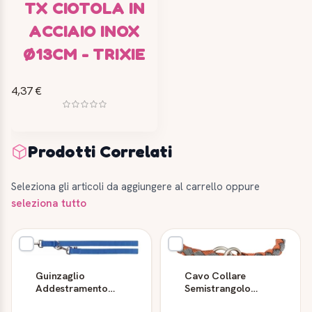
TX CIOTOLA IN
ACCIAIO INOX
Ø13CM - TRIXIE
4,37 €
Prodotti Correlati
Seleziona gli articoli da aggiungere al carrello oppure
seleziona tutto
Guinzaglio
Cavo Collare
Addestramento
Semistrangolo
Premium L/XL MT 2
TRIXIE S: 30-36cm