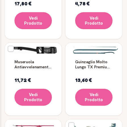
Denim - TRIXIE
ø12mm
17,80 €
4,78 €
Ruggine/Grigio
Vedi
Vedi
Prodotto
Prodotto
Museruola
Guinzaglio Molto
Antiavvelenamento
Lungo TX Premium
Poliestere M/L Nera
1.80m/15mm
- Trixie
Petrolio - TRIXIE
11,72 €
13,60 €
Vedi
Vedi
Prodotto
Prodotto