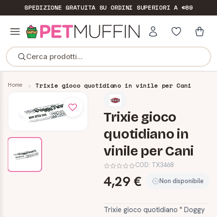
SPEDIZIONE GRATUITA
SU ORDINI SUPERIORI A €89
Cerca prodotti...
Home
Trixie gioco quotidiano in vinile per Cani
Trixie gioco
quotidiano in
vinile per Cani
COD:
TX3468
4,29 €
Non disponibile
Trixie gioco quotidiano " Doggy