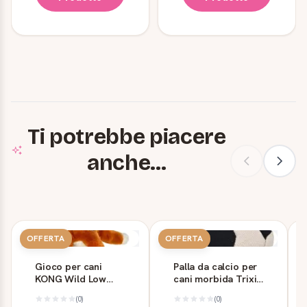
Ti potrebbe piacere
anche...
OFFERTA
OFFERTA
Gioco per cani
Palla da calcio per
KONG Wild Low
cani morbida Trixie
Stuff Volpe M
Ø 11 cm
(0)
(0)