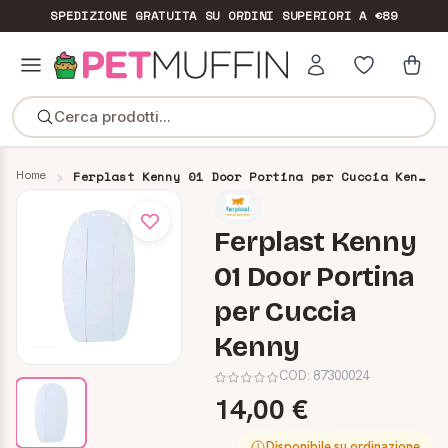
SPEDIZIONE GRATUITA
SU ORDINI SUPERIORI A €89
Cerca prodotti...
Home
Ferplast Kenny 01 Door Portina per Cuccia Kenny
Ferplast Kenny
01 Door Portina
per Cuccia
Kenny
COD:
87300024
14,00 €
Disponibile su ordinazione