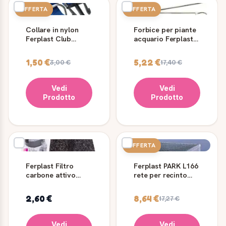
OFFERTA
OFFERTA
Collare in nylon
Forbice per piante
Ferplast Club
acquario Ferplast
C10/25 blu
27 cm
1,50 €
5,22 €
3,00 €
17,40 €
Vedi
Vedi
Prodotto
Prodotto
OFFERTA
Ferplast Filtro
Ferplast PARK L166
carbone attivo
rete per recinto
lettiera gatto L135
per conigli nani
2 pz
2,60 €
8,64 €
17,27 €
Vedi
Vedi