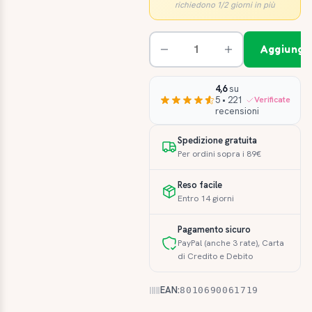
richiedono 1/2 giorni in più
Aggiungi 
4,6
su
5 • 221
Verificate
recensioni
Spedizione gratuita
Per ordini sopra i 89€
Reso facile
Entro 14 giorni
Pagamento sicuro
PayPal (anche 3 rate), Carta
di Credito e Debito
EAN:
8010690061719