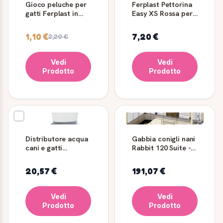
Gioco peluche per
Ferplast Pettorina
gatti Ferplast in
Easy XS Rossa per
fibra sintetica
cani
1,10 €
7,20 €
2,20 €
Vedi
Vedi
Prodotto
Prodotto
Distributore acqua
Gabbia conigli nani
cani e gatti
Rabbit 120 Suite -
Ferplast Nadir 3
Ferplast
litri
20,57 €
191,07 €
Vedi
Vedi
Prodotto
Prodotto