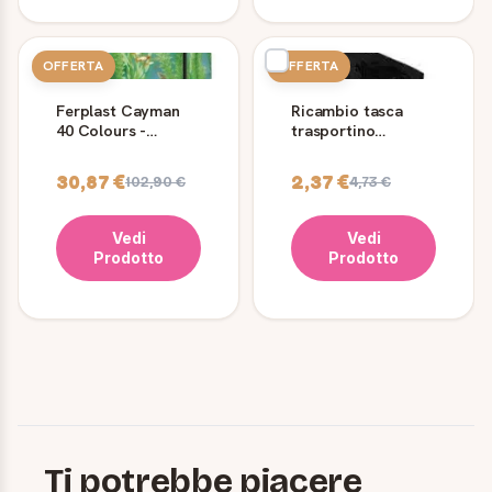
OFFERTA
OFFERTA
Ferplast Cayman
Ricambio tasca
40 Colours -
trasportino
Acquario da 21 Lt
Ferplast Atlas Bike
con coperchio,
20
30,87 €
2,37 €
102,90 €
4,73 €
filtro e luci
Vedi
Vedi
Prodotto
Prodotto
Ti potrebbe piacere